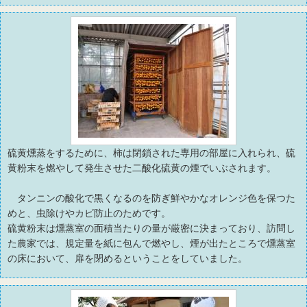
硫黄燻蒸をするために、柿は閉鎖された専用の部屋に入れられ、硫
黄粉末を燃やして発生させた二酸化硫黄の煙でいぶされます。
タンニンの酸化で黒くなるのを防ぎ鮮やかなオレンジ色を保つた
めと、虫除けやカビ防止のためです。
硫黄粉末は燻蒸室の面積当たりの量が厳密に決まっており、訪問し
た農家では、規定量を紙に包んで燃やし、煙が出たところで燻蒸室
の床において、扉を閉めるということをしていました。