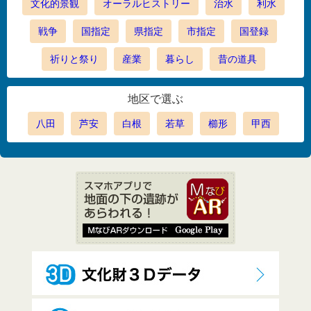
文化的景観
オーラルヒストリー
治水
利水
戦争
国指定
県指定
市指定
国登録
祈りと祭り
産業
暮らし
昔の道具
地区で選ぶ
八田
芦安
白根
若草
櫛形
甲西