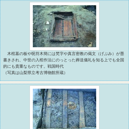
木棺墓の板や呪符木簡には梵字や真言密教の偈文（げぶみ）が墨
書きされ、中世の入棺作法にのっとった葬送儀礼を知る上でも全国
的にも貴重なものです。戦国時代
（写真は山梨県立考古博物館所蔵）