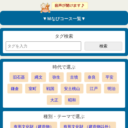
▼Ｍなびコース一覧▼
タグ検索
時代で選ぶ
旧石器
縄文
弥生
古墳
奈良
平安
鎌倉
室町
戦国
安土桃山
江戸
明治
大正
昭和
種別・テーマで選ぶ
有形文化財（建造物）
有形文化財 （建造物以外）