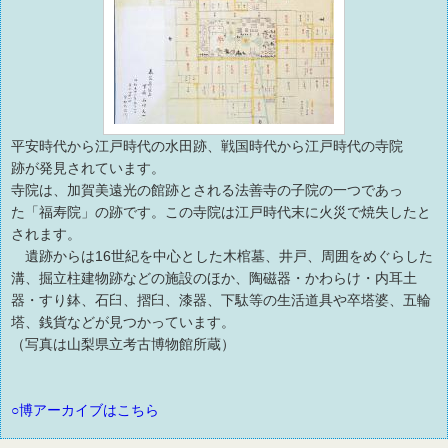
平安時代から江戸時代の水田跡、戦国時代から江戸時代の寺院
跡が発見されています。
寺院は、加賀美遠光の館跡とされる法善寺の子院の一つであっ
た「福寿院」の跡です。この寺院は江戸時代末に火災で焼失したと
されます。
遺跡からは16世紀を中心とした木棺墓、井戸、周囲をめぐらした
溝、掘立柱建物跡などの施設のほか、陶磁器・かわらけ・内耳土
器・すり鉢、石臼、摺臼、漆器、下駄等の生活道具や卒塔婆、五輪
塔、銭貨などが見つかっています。
（写真は山梨県立考古博物館所蔵）
○博アーカイブはこちら