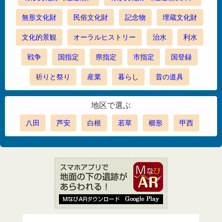
無形文化財
民俗文化財
記念物
埋蔵文化財
文化的景観
オーラルヒストリー
治水
利水
戦争
国指定
県指定
市指定
国登録
祈りと祭り
産業
暮らし
昔の道具
地区で選ぶ
八田
芦安
白根
若草
櫛形
甲西