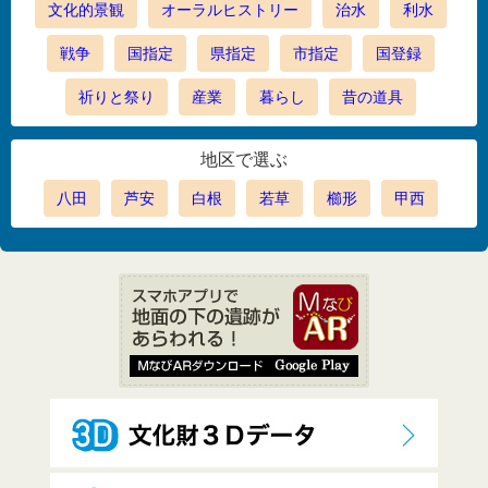
文化的景観
オーラルヒストリー
治水
利水
戦争
国指定
県指定
市指定
国登録
祈りと祭り
産業
暮らし
昔の道具
地区で選ぶ
八田
芦安
白根
若草
櫛形
甲西