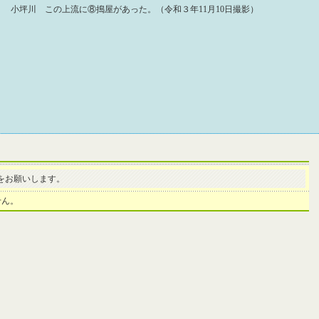
小坪川 この上流に⑧搗屋があった。（令和３年11月10日撮影）
をお願いします。
せん。