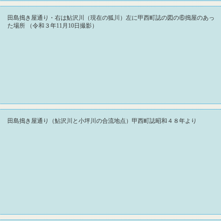
田島搗き屋通り・右は鮎沢川（現在の狐川）左に甲西町誌の図の⑥搗屋のあっ
た場所 （令和３年11月10日撮影）
田島搗き屋通り（鮎沢川と小坪川の合流地点）甲西町誌昭和４８年より