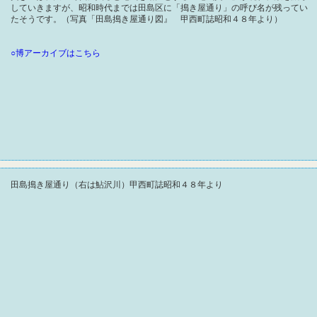
していきますが、昭和時代までは田島区に「搗き屋通り」の呼び名が残ってい
たそうです。（写真「田島搗き屋通り図』 甲西町誌昭和４８年より）
○博アーカイブはこちら
田島搗き屋通り（右は鮎沢川）甲西町誌昭和４８年より