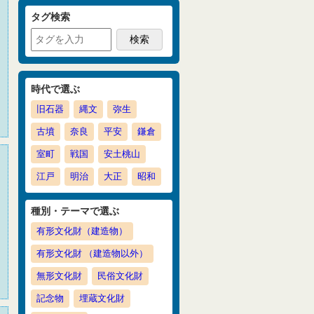
タグ検索
時代で選ぶ
旧石器
縄文
弥生
古墳
奈良
平安
鎌倉
室町
戦国
安土桃山
江戸
明治
大正
昭和
種別・テーマで選ぶ
有形文化財（建造物）
有形文化財 （建造物以外）
無形文化財
民俗文化財
記念物
埋蔵文化財