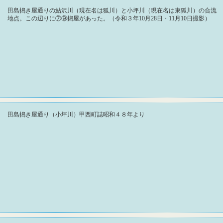
田島搗き屋通りの鮎沢川（現在名は狐川）と小坪川（現在名は東狐川）の合流
地点。この辺りに⑦⑨搗屋があった。（令和３年10月28日・11月10日撮影）
田島搗き屋通り（小坪川）甲西町誌昭和４８年より