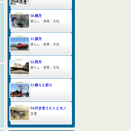
10.根方
暮らし・産業・文化
11.原方
暮らし・産業・文化
12.田方
暮らし・産業・文化
13.祭りと祈り
14.行き交うヒトとモノ
交通