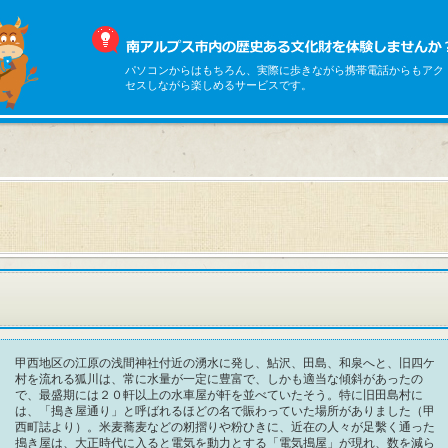
パソコンからはもちろん、実際に歩きながら携帯電話からもアク
セスしながら楽しめるサービスです。
甲西地区の江原の浅間神社付近の湧水に発し、鮎沢、田島、和泉へと、旧四ケ
村を流れる狐川は、常に水量が一定に豊富で、しかも適当な傾斜があったの
で、最盛期には２０軒以上の水車屋が軒を並べていたそう。特に旧田島村に
は、「搗き屋通り」と呼ばれるほどの名で賑わっていた場所がありました（甲
西町誌より）。米麦蕎麦などの籾摺りや粉ひきに、近在の人々が足繫く通った
搗き屋は、大正時代に入ると電気を動力とする「電気搗屋」が現れ、数を減ら