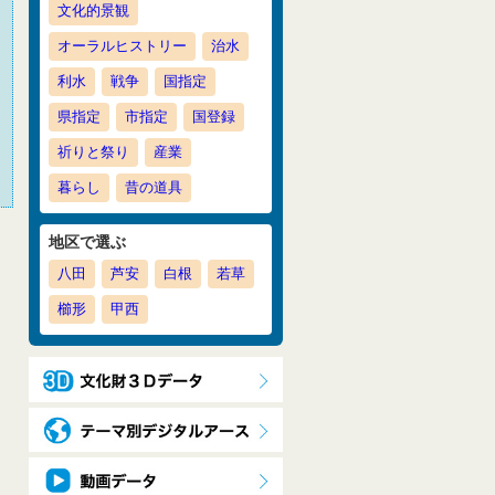
文化的景観
オーラルヒストリー
治水
利水
戦争
国指定
県指定
市指定
国登録
祈りと祭り
産業
暮らし
昔の道具
地区で選ぶ
八田
芦安
白根
若草
櫛形
甲西