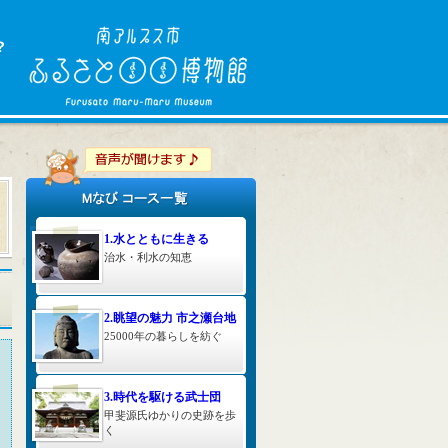
1.水とともに生きる
治水・利水の知恵
2.眺望の魅力 市之瀬台地
25000年の暮らしを紡ぐ
3.時代を駆ける武士団
甲斐源氏ゆかりの史跡を歩
く