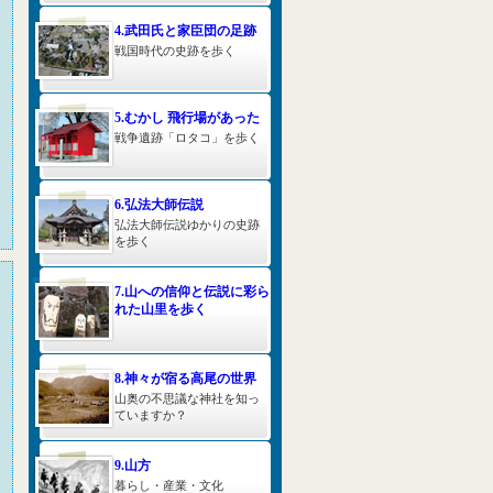
4.武田氏と家臣団の足跡
戦国時代の史跡を歩く
5.むかし 飛行場があった
戦争遺跡「ロタコ」を歩く
6.弘法大師伝説
弘法大師伝説ゆかりの史跡
を歩く
7.山への信仰と伝説に彩ら
れた山里を歩く
8.神々が宿る高尾の世界
山奥の不思議な神社を知っ
ていますか？
9.山方
暮らし・産業・文化