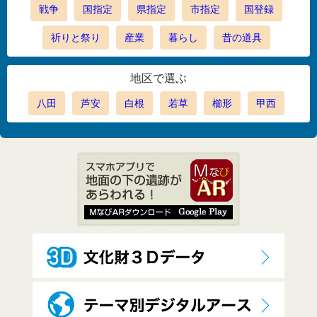
戦争
国指定
県指定
市指定
国登録
祈りと祭り
産業
暮らし
昔の道具
地区で選ぶ
八田
芦安
白根
若草
櫛形
甲西