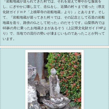
『岩船地蔵が送られてきた村では、それを迎えて華やかな服装を
し、にぎやかに囃し立て、念仏をし、近隣の村々まで巡った（県文
化財ガイドＨＰ「上積翠寺の岩船地蔵」より）』とあります。そし
て、『岩船地蔵が巡ってきた村々では、その記念として石造の岩船
地蔵を造り、路傍の仏として祀った』のだそうです。山梨県内では
65躰の舟に乗ったお地蔵さまがあるそう（上記県文化財ガイドHPよ
り）で、当地での流行の勢いが凄まじいものであったことが判って
います。