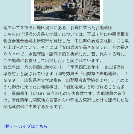
南アルプス市甲西地区湯沢にある、お舟に乗ったお地蔵様。
こちらの「湯沢の舟乗り地蔵」については、平成７年に中巨摩郡文
化協会連合会郷土研究部が発行した「中巨摩の石造文化財」にも取
り上げられていて、そこには『安山岩製で高さ８８ｃｍ、舟の長さ
８５ｃｍで、水難守護・諸病平癒と祈願した。昔、旅をする時に、
この地蔵にお参りして出発した』と記されています。
造立年は、舟の側面に銘があり、『享保四已亥年中 セ主湯沢村
塚原村』と記されています（岡野秀典氏『山梨県の岩船地蔵』 １
９９９ 山梨県考古学論集Ⅳ 山梨県考古学協会より）。このよ
うな御舟に乗ったお地蔵様は、「岩船地蔵」と呼ばれることも多
く、享保四年（1719）造立のものが大多数です。岩船地蔵の造立
は、享保四年に関東地方西部から中部地方東部にかけて流行した岩
船地蔵信仰に由来するからです。
○博アーカイブはこちら