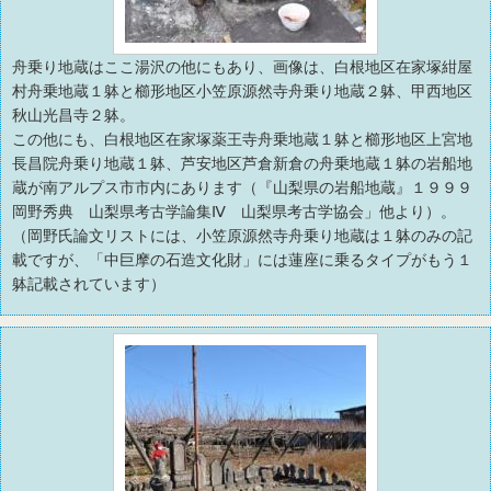
舟乗り地蔵はここ湯沢の他にもあり、画像は、白根地区在家塚紺屋
村舟乗地蔵１躰と櫛形地区小笠原源然寺舟乗り地蔵２躰、甲西地区
秋山光昌寺２躰。
この他にも、白根地区在家塚薬王寺舟乗地蔵１躰と櫛形地区上宮地
長昌院舟乗り地蔵１躰、芦安地区芦倉新倉の舟乗地蔵１躰の岩船地
蔵が南アルプス市市内にあります（『山梨県の岩船地蔵』１９９９
岡野秀典 山梨県考古学論集Ⅳ 山梨県考古学協会」他より）。
（岡野氏論文リストには、小笠原源然寺舟乗り地蔵は１躰のみの記
載ですが、「中巨摩の石造文化財」には蓮座に乗るタイプがもう１
躰記載されています）