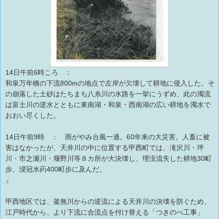
14日午前6時ころ ：
和泉万年橋の下流800mの地点で左岸が欠壊して耕地に侵入した。そ
の崩落した土砂はたちまち八糸川の水路を一挙にうずめ、此の濁流
は富士川の逆水とともに東南湖・和泉・西南湖の広い耕地を濁水で
おおい尽くした。
14日午前9時 ： 雨がやみ台風一過。60年来の大災害。人畜に被
害はなかったが、天井川の中に位置する甲西町では、滝沢川・坪
川・市之瀬川・堰野川等８カ所が大決壊し、埋没流失した耕地30町
歩、浸冠水葯400町歩に及んだ。
』
甲西地区では、釜無川からの逆流による天井川の決壊を防ぐため、
江戸時代から、より下流に合流点を付け替える「つきのべ工事」