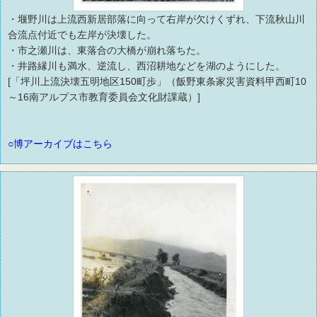
・堰野川は上流西新居部落に向って右岸が欠けくずれ、下流秋山川
合流点付近でも左岸が決壊した。
・市之瀬川は、東落合の大橋が崩れ落ちた。
・井路縁川も満水、逆流し、西沼耕地などを湖のようにした。
[「坪川上流決壊五明地区150町歩」（飯野東条家災害資料甲西町10
～16南アルプス市教育委員会文化財課蔵）]
○博アーカイブはこちら