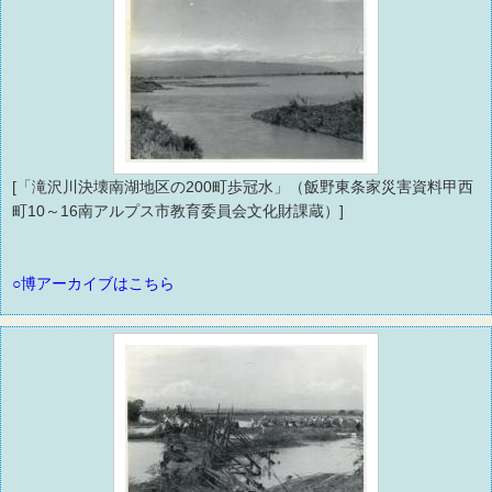
[「滝沢川決壊南湖地区の200町歩冠水」（飯野東条家災害資料甲西
町10～16南アルプス市教育委員会文化財課蔵）]
○博アーカイブはこちら