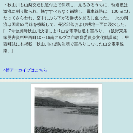
・秋山川も山梨交通軌道付近で決壊し、見るみるうちに、軌道敷は
激流に削り取られ、施すすべもなく崩壊し、電車線路は、100mにわ
たってさらわれ、空中にぶら下がる惨状を見るに至った。 此の濁
流は国道52号線を横断して、長沢部落および耕地一面に浸水した。
[「7号台風時秋山川決壊により山交電車軌道も宙吊り」（飯野東条
家災害資料甲西町10～16南アルプス市教育委員会文化財課蔵）：甲
西町誌にも掲載「秋山川の堤防決壊で宙吊りになった山交電車線
路」]
○博アーカイブはこちら