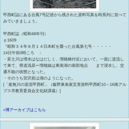
甲西町誌にある台風7号記述から残された資料写真を時系列に並べて
みていきましょう。
甲西町誌（昭和48年刊）
ｐ1609
『昭和３４年８月１４日本町を襲った台風第七号・・・・・
14日午前0時ころ ：
・富士川は増水はなはだしく、増穂橋付近において、一面に逆流し
て来て、県道浅原ー増穂線は東南湖の南部地点 まで浸水し、交
通不能の状態となった。
・そのうち宮沢前は湖のようになった。
[「釜無川の逆流甲西町」（飯野東条家災害資料甲西町10～16南アル
プス市教育委員会文化財課蔵）]
○博アーカイブはこちら