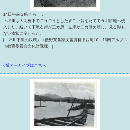
14日午前３時ころ ：
・坪川は大明橋下でごうごうとしたすごい音をたてて五明耕地へ侵
入した。続いて下流右岸が三カ所、左岸が二カ所欠壊し、見る影も
ない惨状に変わった。
[「坪川下流の決壊」（飯野東条家災害資料甲西町10～16南アルプス
市教育委員会文化財課蔵）]
○博アーカイブはこちら