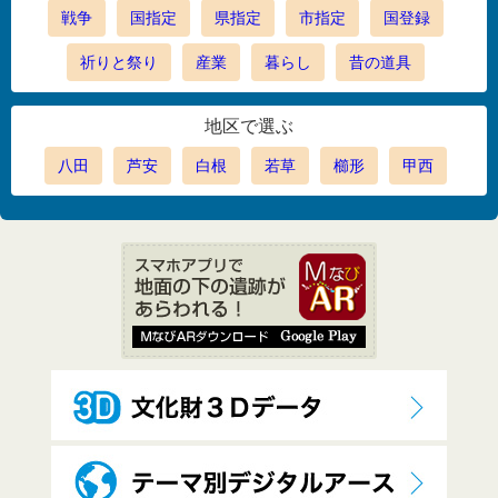
戦争
国指定
県指定
市指定
国登録
祈りと祭り
産業
暮らし
昔の道具
地区で選ぶ
八田
芦安
白根
若草
櫛形
甲西