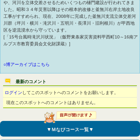
や、河川を立体交差させるためいくつもの樋門建設が行われてきま
した。昭和３４年災害以降はその根本的改修と釜無川右岸土地改良
工事がすすめられ、現在、2008年に完成した釜無川支流立体交差河
川群（坪川・横川・滝沢川・五明川・長澤川・旧利根川）が甲西地
区を逆流浸水から守っています。
[「15号台風時滝沢川状況」（飯野東条家災害資料甲西町10～16南ア
ルプス市教育委員会文化財課蔵）]
○博アーカイブはこちら
最新のコメント
ログイン
してこのスポットへのコメントをお願いします。
現在このスポットへのコメントはありません。
▼Ｍなびコース一覧▼