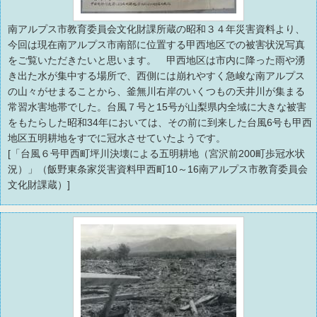
南アルプス市教育委員会文化財課所蔵の昭和３４年災害資料より、
今回は現在南アルプス市南部に位置する甲西地区での被害状況写真
をご覧いただきたいと思います。 甲西地区は市内に降った雨や湧
き出た水が集中する場所で、西側には崩れやすく急峻な南アルプス
の山々がせまることから、釜無川右岸のいくつもの天井川が集まる
常習水害地帯でした。台風７号と15号が山梨県内全域に大きな被害
をもたらした昭和34年においては、その前に到来した台風6号も甲西
地区五明耕地をすでに冠水させていたようです。
[「台風６号甲西町坪川決壊による五明耕地（宮沢前200町歩冠水状
況）」（飯野東条家災害資料甲西町10～16南アルプス市教育委員会
文化財課蔵）]