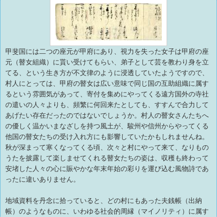
甲斐国には二つの座元が甲府にあり、視力を失った女子は甲府の座
元（瞽女組織）に貰い受けてもらい、弟子として芸を教わり身を立
てる、という生き方が不文律のように浸透していたようですので、
村人にとっては、甲府の瞽女は広い意味で同じ国の互助組織に属す
るという雰囲気があって、寄付を集めにやってくる遠方国外の寺社
の遣いの人々よりも、頻繁に何回来たとしても、すすんで合力して
あげたい存在だったのではないでしょうか。村人の瞽女さんたちへ
の優しく温かいまなざしを持つ風土が、駿州や信州からやってくる
他国の瞽女たちの受け入れ方にも影響していたかもしれませんね。
秋が深まって寒くなってくる頃、次々と村にやって来て、なりもの
うたを披露して楽しませてくれる瞽女たちの姿は、収穫も終わって
安堵した人々の心に賑やかな年末年始の彩りを運び込む風物詩であ
ったに違いありません。
地域資料を丹念に拾っていると、どの村にもあった夫銭帳（出納
帳）のようなものに、いわゆる社会的周縁（マイノリティ）に属す