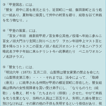
③「甲斐国志」には、
『瞽女 府中に居を座元と云う。近習町に一組、飯田新町と云う処
に一組あり。夏秋毎に猿貫して州中の村里を廻り、絃歌を以て米銭
を乞う物なり。』
④「甲斐の落葉」には、
『盲女ノ年頭 維新前甲府ノ盲女奉公其他ノ役場へ年始ニ参ルニ
盲女ノ頭大門ヨリ玄関ニ到りベニカワ ヲカン年頭申上マスト言ヒ
置キ帰ルコトトスこの盲女ノ頭ノ名紅川オカントイフ名ニハアラズ
唯此名ヲ申テ年始に来ルナリシト今ハ此事絶たり ベニカワオカン
ノ名詳ナラズ』
⑤「瞽女うた」には、
『明治六年（1873）五月二日、山梨県は瞽女家業の禁止を命じた
（山梨県史第三巻）・・・・それまでは、法令によって、「取締
（座元）」に統率される仲間が甲府の横近習町に存在した。瞽女組
織は県内の女性視障者を貰い受け弟子にし、「なりものうた（絃
歌）」を教え、村々を「たちまわり（徘徊）」させた。やがて米銭
を乞う生業となり、当時の人員は二百五十人。失明した娘を瞽女に
預けなければ、その家の他の子供も失明するという俗信があり、視