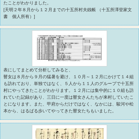
たことがわかりました。
[天明２年８月から１２月までの十五所村夫銭帳 （十五所澤登家文
書 個人所有）]
表にしてまとめて分析してみると、
瞽女は８月から９月の猛暑を避け、１０月～１２月にかけて１４組
も訪れており、単独ではなく、５人から１１人のグループで十五所
村にやってきたことがわかります。１２月には集中的に１０組も訪
れていた記録があり、三日に一度は瞽女さんたちが来村していたこ
とになります。また、甲府からだけではなく、なかには、駿河や松
本から、はるばる歩いてやってきた瞽女たちもいました。