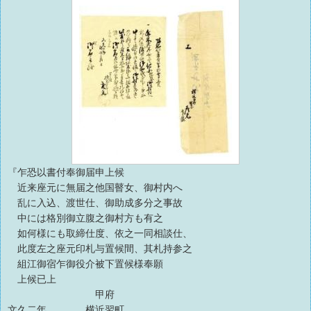
『乍恐以書付奉御届申上候
近来座元に無届之他国瞽女、御村内へ
乱に入込、渡世仕、御助成多分之事故
中には格別御立腹之御村方も有之
如何様にも取締仕度、依之一同相談仕、
此度左之座元印札与置候間、其札持参之
組江御宿乍御役介被下置候様奉願
上候已上
甲府
文久二年 横近習町