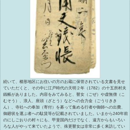
続いて、櫛形地区にお住いの方のお蔵に保管されている文書を見せ
ていただくと、その中に江戸時代の天明２年（1782）の十五所村夫
銭帳がありました。内容をみてみると、瞽女（ごぜ）や虚無僧（こ
むそう）、浪人、座頭（ざとう）などへの合力金（ごうりきき
ん）、寺社への奉加（寄付）を募って集める行者や御師への出費、
御廻状を運ぶ者への駄賃等が記載されていました。いまから240年前
のにしごおりの村々にも、甲斐国内だけでなく、遠方からもいろい
ろな人がやって来ていたようで、殊更瞽女は非常に多く来訪してい