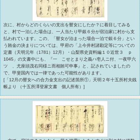
次に、村からどのくらいの支出を瞽女にしたか？に着目してみる
と、村で一泊した場合は、一人当たり甲銀６分が宿泊家に村から支
払われています。この、「瞽女が泊まった場合一泊で銀６分」とい
う賄金の決まりについては、甲府の「上今井村諸勘定等についての
定書（天明元年（1781）12月）・山梨県史資料編１０近世３ ｐ
1045」の文書中にも、『一 こせとまり之義ハ壱人ニ付、一夜甲六
ツゝ、尤座頭茂右同様ニ而相賄可申事』と、記されていましたの
で、甲斐国内では一律であった可能性があります。
[「12月の瞽女への合力金支出の記述箇所①」天明２年十五所村夫銭
帳より （十五所澤登家文書 個人所有）]