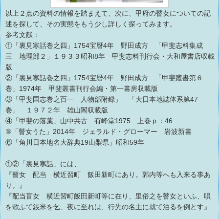
以上２点の資料の情報を踏まえて、次に、甲府の瞽女についての記
述を探して、その実態をもう少し詳しく探ってみます。
参考文献：
①「裏見寒話巻之四」1754宝暦4年 野田成方 「甲斐志料集成
三 地理部２」１９３３昭和8年 甲斐志料刊行会・大和屋書店収載
版
②「裏見寒話巻之四」1754宝暦4年 野田成方 「甲斐叢書第６
巻」1974年 甲斐叢書刊行会編・第一書房収載版
③「甲斐国志巻之百一 人物部附録」 「大日本地誌体系第47
巻」 １９７２年 雄山閣収載版
④「甲斐の落葉」山中共古 有峰堂1975 上巻ｐ：46
⑤「瞽女うた」2014年 ジェラルド・グローマー 岩波新書
⑥「角川日本地名大辞典19山梨県」昭和59年
①②「裏見寒話」には、
『瞽女 配当 横近習町 飯田新町にあり。郭内等へも入来る事あ
り。』
『配当盲女 横近習町飯田新町等に在り、里俗之を瞽女といふ、唄
を歌ふて銭米を乞、夜に至れは、行先の名主に就て泊るを例とす』