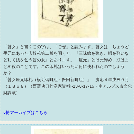
「瞽女」と書くこの字は、「ごぜ」と読みます。瞽女は、ちょうど
手元にあった広辞苑第二版を開くと、『三味線を弾き、唄を歌いな
どして銭を乞う盲の女』とあります。「座元」とは元締め、或はま
とめ役のことです。この印札はいったい何に使われたのでしょう
か？
「瞽女座元印札（横近習町組・飯田新町組）」 慶応４年戊辰９月
（１８６８）（西野功刀幹浩家資料I-13-0-17-15・南アルプス市文化
財課蔵）
○博アーカイブはこちら