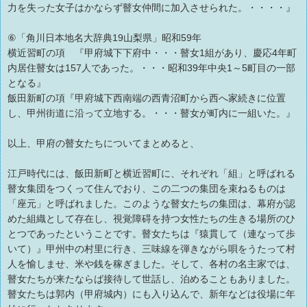
力を失った女子はかならず瞽女仲間に加入させられた。・・・・』
⑥「角川日本地名大辞典19山梨県」昭和59年
横近習町の項 『甲府城下下府中・・・瞽女1組があり、慶応4年町
内居住瞽女は157人であった。・・・昭和39年中央1～5町目の一部
となる』
飯田新町の項『甲府城下西南端の西青沼町から西へ家続きに位置
し、甲州街道に沿って立地する。・・・瞽女が町内に一組いた。』
以上、甲府の瞽女たちについてまとめると、
江戸時代には、飯田新町と横近習町に、それぞれ「組」と呼ばれる
瞽女集団をつくって住んでおり、この二つの集団を束ねるものは
「座元」と呼ばれました。このような瞽女たちの集団は、幕府が認
めた組織として存在し、視覚障碍を持つ女性たちの生きる場所のひ
とつであったということです。瞽女たちは『猿貫して（連なって歩
いて）』甲州中の村里に行き、三味線を弾きながら唄をうたって村
人を愉しませ、米や銭を稼ぎました。そして、各村の名主家では、
瞽女たちが来たならば接待して世話し、泊めることもありました。
瞽女たちは郭内（甲府城内）にも入り込んで、新年などは役場に年