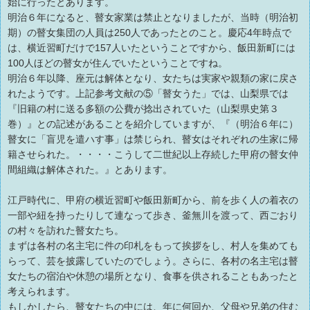
始に行ったとあります。
明治６年になると、瞽女家業は禁止となりましたが、当時（明治初
期）の瞽女集団の人員は250人であったとのこと。慶応4年時点で
は、横近習町だけで157人いたということですから、飯田新町には
100人ほどの瞽女が住んでいたということですね。
明治６年以降、座元は解体となり、女たちは実家や親類の家に戻さ
れたようです。上記参考文献の⑤「瞽女うた」では、山梨県では
『旧籍の村に送る多額の公費が捻出されていた（山梨県史第３
巻）』との記述があることを紹介していますが、『（明治６年に）
瞽女に「盲児を遣ハす事」は禁じられ、瞽女はそれぞれの生家に帰
籍させられた。・・・・こうして二世紀以上存続した甲府の瞽女仲
間組織は解体された。』とあります。
江戸時代に、甲府の横近習町や飯田新町から、前を歩く人の着衣の
一部や紐を持ったりして連なって歩き、釜無川を渡って、西ごおり
の村々を訪れた瞽女たち。
まずは各村の名主宅に件の印札をもって挨拶をし、村人を集めても
らって、芸を披露していたのでしょう。さらに、各村の名主宅は瞽
女たちの宿泊や休憩の場所となり、食事を供されることもあったと
考えられます。
もしかしたら、瞽女たちの中には、年に何回か、父母や兄弟の住む