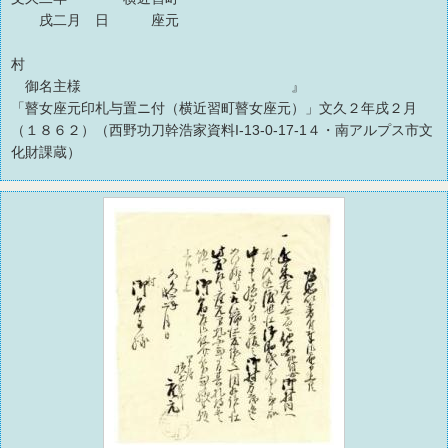
戌二月 日 座元
村
御名主様 』
「瞽女座元印札与置ニ付（横近習町瞽女座元）」文久２年戌２月
（１８６２）（西野功刀幹浩家資料I-13-0-17-1４・南アルプス市文
化財課蔵）