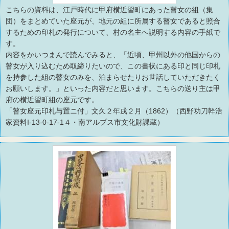
こちらの資料は、江戸時代に甲府横近習町にあった瞽女の組（集
団）をまとめていた座元が、地元の組に所属する瞽女であると照合
するための印札の発行について、村の名主へ説明する内容の手紙で
す。
内容をかいつまんで読んでみると、「近頃、甲州以外の他国からの
瞽女が入り込むため取締りたいので、この書状にある印と同じ印札
を持参した組の瞽女のみを、泊まらせたりお世話していただきたく
お願いします。」といった内容だと思います。こちらの送り主は甲
府の横近習町組の座元です。
「瞽女座元印札与置ニ付」文久２年戌２月（1862）（西野功刀幹浩
家資料I-13-0-17-1４・南アルプス市文化財課蔵）