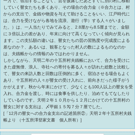
一方で、宿泊することなく、芸を披露したあとすぐに別の村に移動
していく瞽女たちも多くあり、その場合の合力金（※合力とは、村
からの支出で、金銭や物資を与えて助けることをいい、江戸時代に
は、合力を受けながら各地を流浪、遊行（学）する人々がいまし
た。）は、一人当たりでみてみると、2.8厘から8.5厘までと、金額
に３倍以上の差があり、年末に向けて高くなっていく傾向が見られ
ます。この支払額の違いは、瞽女たちの芸の習熟度や完成度による
差なのか？、あるいは、観客となった村人の数によるものなのか
は、夫銭帳からの情報のみではわかりません。
しかしながら、天明二年の十五所村夫銭帳において、合力を受けに
きた虚無僧、浪人、寺社への寄付を募る人々が訪れた総数と比較し
て、瞽女の来訪人数と回数は圧倒的に多く、宿泊させる場合もよく
あり、十五所村の人々が瞽女の受け入れに、前向きだった様子がう
かがえます。秋から年末にかけて、少なくとも100人以上の瞽女を受
入れ、合力金を渡し、時には食事を供したり、泊めてもてなしたり
しているのです。天明２年１０月から１２月にかけての十五所村の
瞽女に対する支出は、〆甲銀１５匁７分７厘でした。
[「12月の瞽女への合力金支出の記述箇所②」天明２年十五所村夫銭
帳より （十五所澤登家文書 個人所有）]