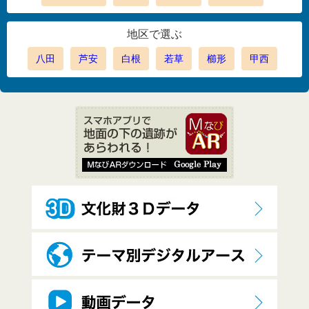
地区で選ぶ
八田
芦安
白根
若草
櫛形
甲西