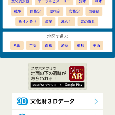
文化的景観
オーラルヒストリー
治水
利水
戦争
国指定
県指定
市指定
国登録
祈りと祭り
産業
暮らし
昔の道具
地区で選ぶ
八田
芦安
白根
若草
櫛形
甲西