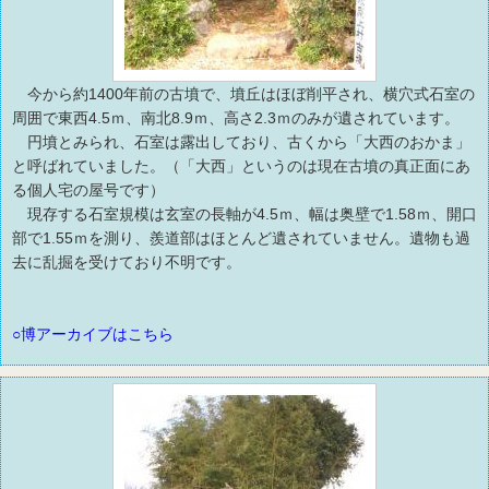
今から約1400年前の古墳で、墳丘はほぼ削平され、横穴式石室の
周囲で東西4.5ｍ、南北8.9ｍ、高さ2.3ｍのみが遺されています。
円墳とみられ、石室は露出しており、古くから「大西のおかま」
と呼ばれていました。（「大西」というのは現在古墳の真正面にあ
る個人宅の屋号です）
現存する石室規模は玄室の長軸が4.5ｍ、幅は奥壁で1.58ｍ、開口
部で1.55ｍを測り、羨道部はほとんど遺されていません。遺物も過
去に乱掘を受けており不明です。
○博アーカイブはこちら