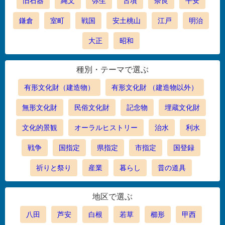
旧石器
縄文
弥生
古墳
奈良
平安
鎌倉
室町
戦国
安土桃山
江戸
明治
大正
昭和
種別・テーマで選ぶ
有形文化財（建造物）
有形文化財 （建造物以外）
無形文化財
民俗文化財
記念物
埋蔵文化財
文化的景観
オーラルヒストリー
治水
利水
戦争
国指定
県指定
市指定
国登録
祈りと祭り
産業
暮らし
昔の道具
地区で選ぶ
八田
芦安
白根
若草
櫛形
甲西