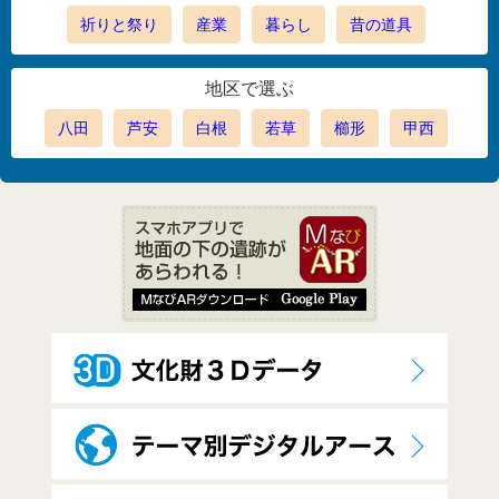
祈りと祭り
産業
暮らし
昔の道具
地区で選ぶ
八田
芦安
白根
若草
櫛形
甲西