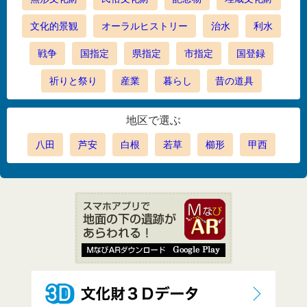
文化的景観
オーラルヒストリー
治水
利水
戦争
国指定
県指定
市指定
国登録
祈りと祭り
産業
暮らし
昔の道具
地区で選ぶ
八田
芦安
白根
若草
櫛形
甲西