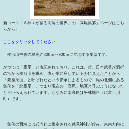
新コース「８神々が宿る高尾の世界」の「高尾集落」ページはこち
らから↓
ここをクリックしてください
櫛形山中腹の標高約800ｍ～900ｍに立地する集落です。
かつては「鷹尾」と表記されており、これは、昔、日本武尊が酒折
の宮から櫛形山を眺め、鷹が巣に座している姿に見えたことから
「鷹座巣山」と呼ばれたという伝承によるもので、尾の北側にある
集落を「北鷹尾」、つまり現在の「高尾」地区と呼ぶようになった
と言い伝えられています。ちなみに南高尾は平林地区（現富士川
町）です。
集落の西端には式内社に推定される穂見神社が佇み、東南方向に