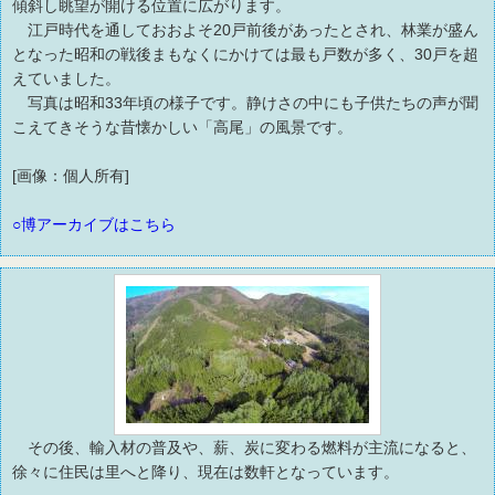
傾斜し眺望が開ける位置に広がります。
江戸時代を通しておおよそ20戸前後があったとされ、林業が盛ん
となった昭和の戦後まもなくにかけては最も戸数が多く、30戸を超
えていました。
写真は昭和33年頃の様子です。静けさの中にも子供たちの声が聞
こえてきそうな昔懐かしい「高尾」の風景です。
[画像：個人所有]
○博アーカイブはこちら
その後、輸入材の普及や、薪、炭に変わる燃料が主流になると、
徐々に住民は里へと降り、現在は数軒となっています。