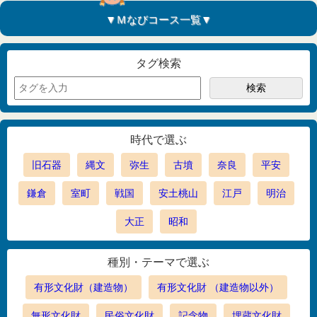
▼Ｍなびコース一覧▼
タグ検索
時代で選ぶ
旧石器
縄文
弥生
古墳
奈良
平安
鎌倉
室町
戦国
安土桃山
江戸
明治
大正
昭和
種別・テーマで選ぶ
有形文化財（建造物）
有形文化財 （建造物以外）
無形文化財
民俗文化財
記念物
埋蔵文化財