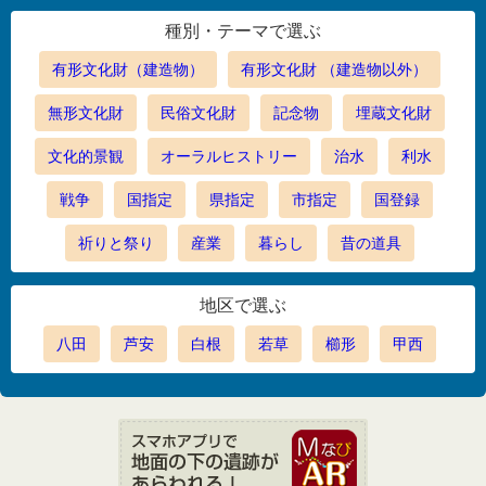
種別・テーマで選ぶ
有形文化財（建造物）
有形文化財 （建造物以外）
無形文化財
民俗文化財
記念物
埋蔵文化財
文化的景観
オーラルヒストリー
治水
利水
戦争
国指定
県指定
市指定
国登録
祈りと祭り
産業
暮らし
昔の道具
地区で選ぶ
八田
芦安
白根
若草
櫛形
甲西