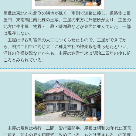
屋敷は東北から北側の隣地が低く、南側で道路に接し、道路側に長
屋門、東南隅に南北棟の土蔵、主屋の東方に外便所があり、主屋の
北方に牛小屋・物置・土蔵・味噌蔵などが東西に並んでいた。一部
は現存しない。
主屋は甲西町宮沢の大工につくらせたもので、主屋ができてか
ら、明治二四年に同じ大工に穂見神社の神楽殿を造らせたといい、
洋釘の仕様状況などからも、主屋の造営年次は明治二四年の少し前
ころとみられている。
主屋の規模は桁行一二間、梁行四間半。屋根は昭和30年代に瓦形
に変え、前面の庇を切庇式に改めている。もとは葺きおろしの茅葺