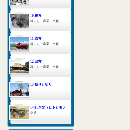
10.根方
暮らし・産業・文化
11.原方
暮らし・産業・文化
12.田方
暮らし・産業・文化
13.祭りと祈り
14.行き交うヒトとモノ
交通