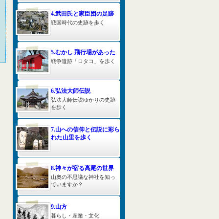
4.武田氏と家臣団の足跡
戦国時代の史跡を歩く
5.むかし 飛行場があった
戦争遺跡「ロタコ」を歩く
6.弘法大師伝説
弘法大師伝説ゆかりの史跡
を歩く
7.山への信仰と伝説に彩ら
れた山里を歩く
8.神々が宿る高尾の世界
山奥の不思議な神社を知っ
ていますか？
9.山方
暮らし・産業・文化