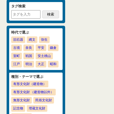
タグ検索
時代で選ぶ
旧石器
縄文
弥生
古墳
奈良
平安
鎌倉
室町
戦国
安土桃山
江戸
明治
大正
昭和
種別・テーマで選ぶ
有形文化財（建造物）
有形文化財 （建造物以外）
無形文化財
民俗文化財
記念物
埋蔵文化財