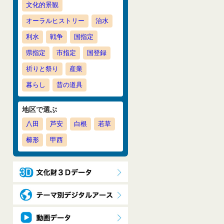
文化的景観
オーラルヒストリー
治水
利水
戦争
国指定
県指定
市指定
国登録
祈りと祭り
産業
暮らし
昔の道具
地区で選ぶ
八田
芦安
白根
若草
櫛形
甲西