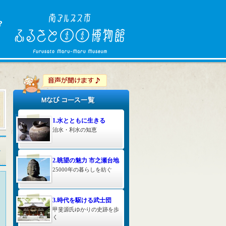
）
1.水とともに生きる
治水・利水の知恵
2.眺望の魅力 市之瀬台地
25000年の暮らしを紡ぐ
3.時代を駆ける武士団
甲斐源氏ゆかりの史跡を歩
く