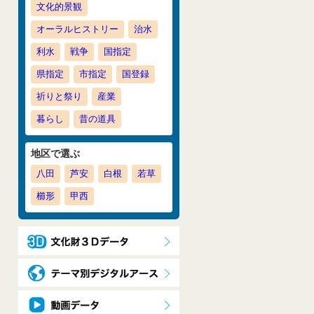
文化的景観
オーラルヒストリー
治水
利水
戦争
国指定
県指定
市指定
国登録
祈りと祭り
産業
暮らし
昔の道具
地区で選ぶ
八田
芦安
白根
若草
櫛形
甲西