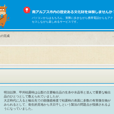
パソコンからはもちろん、実際に歩きながら携帯電話からもアク
セスしながら楽しめるサービスです。
法の完成
明治以降、甲州枯露柿は山梨の主要輸出品の生糸や水晶等と並んで重要な輸出
品のひとつとして数えられていましたが、
大正時代に入ると輸出先での顕微鏡検査で枯露柿の表面に多数の有害微生物が
みられるとして、衛生的見地から天日干しという製法の問題点が指摘されるよ
うになっていました。