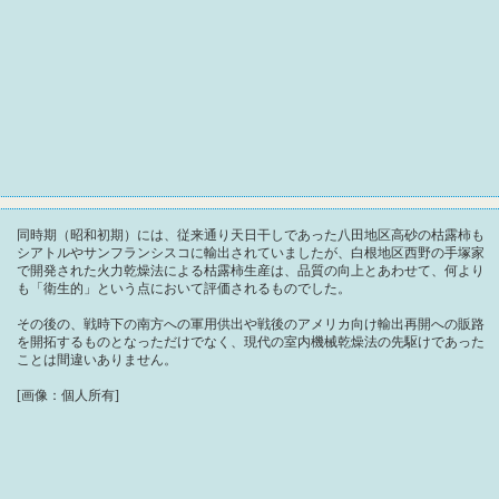
同時期（昭和初期）には、従来通り天日干しであった八田地区高砂の枯露柿も
シアトルやサンフランシスコに輸出されていましたが、白根地区西野の手塚家
で開発された火力乾燥法による枯露柿生産は、品質の向上とあわせて、何より
も「衛生的」という点において評価されるものでした。
その後の、戦時下の南方への軍用供出や戦後のアメリカ向け輸出再開への販路
を開拓するものとなっただけでなく、現代の室内機械乾燥法の先駆けであった
ことは間違いありません。
[画像：個人所有]