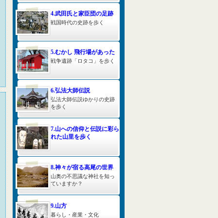
4.武田氏と家臣団の足跡
戦国時代の史跡を歩く
5.むかし 飛行場があった
戦争遺跡「ロタコ」を歩く
6.弘法大師伝説
弘法大師伝説ゆかりの史跡
を歩く
7.山への信仰と伝説に彩ら
れた山里を歩く
8.神々が宿る高尾の世界
山奥の不思議な神社を知っ
ていますか？
9.山方
暮らし・産業・文化