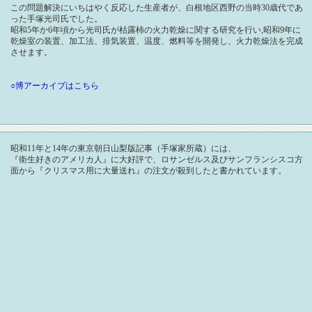
この問題解決にいちはやく反応した生産者が、白根地区西野の当時30歳代であ
った手塚光司氏でした。
昭和5年か6年頃から光司氏が枯露柿の火力乾燥に関する研究を行い,昭和9年に
乾燥室の装置、加工法、排気装置、温度、燃料等を開発し、火力乾燥法を完成
させます。
○博アーカイブはこちら
昭和11年と14年の東京朝日山梨版記事（手塚家所蔵）には、
『衛生好きのアメリカ人』に大好評で、ロサンゼルス及びサンフランシスコ方
面から『クリスマス用に大量送れ』の注文が殺到したと書かれています。