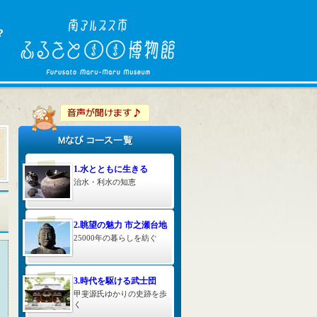
1.水とともに生きる
治水・利水の知恵
2.眺望の魅力 市之瀬台地
25000年の暮らしを紡ぐ
3.時代を駆ける武士団
甲斐源氏ゆかりの史跡を歩
く