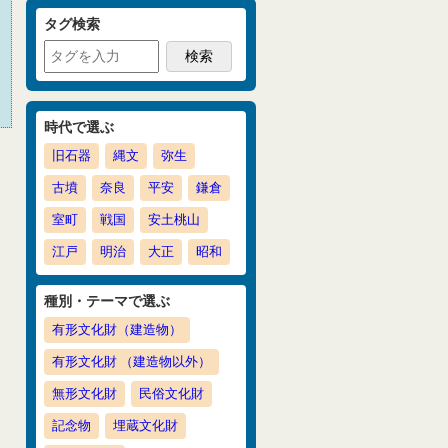
タグ検索
時代で選ぶ
旧石器
縄文
弥生
古墳
奈良
平安
鎌倉
室町
戦国
安土桃山
江戸
明治
大正
昭和
種別・テーマで選ぶ
有形文化財（建造物）
有形文化財 （建造物以外）
無形文化財
民俗文化財
記念物
埋蔵文化財