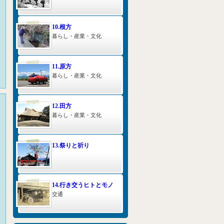
10.根方
暮らし・産業・文化
11.原方
暮らし・産業・文化
12.田方
暮らし・産業・文化
13.祭りと祈り
14.行き交うヒトとモノ
交通