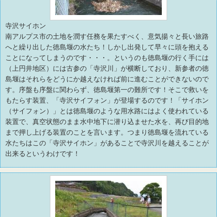
寺沢サイホン
南アルプス市の土地を潤す任務を果たすべく、意気揚々と長い旅路
へと繰り出した徳島堰の水たち！しかし出発して早々に頭を抱える
ことになってしまうのです・・・。というのも徳島堰の行く手には
（上円井地区）には古参の「寺沢川」が横断しており、新参者の徳
島堰はそれらをどうにか越えなければ前に進むことができないので
す。序盤も序盤に関わらず、徳島堰第一の難所です！そこで救いを
もたらす装置、「寺沢サイフォン」が登場するのです！「サイホン
（サイフォン）」とは徳島堰のような用水路にはよく使われている
装置で、真空状態のまま水中地下に潜り込ませた水を、再び目的地
まで押し上げる装置のことを言います。つまり徳島堰を流れている
水たちはこの「寺沢サイホン」があることで寺沢川を越えることが
出来るというわけです！