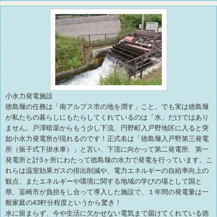
小水力発電施設
徳島堰の任務は「南アルプス市の地を潤す」こと。でも実は徳島堰
が私たちの暮らしにもたらしてくれているのは「水」だけではあり
ません。戸澤暗渠からもう少し下流、円野町入戸野地区に入ると突
如小水力発電所が現れるのです！正式名は「徳島堰入戸野第三発電
所（振子式下掛水車）」と言い、下流に向かって第二発電所、第一
発電所と計3ヶ所にわたって徳島堰の水力で発電を行っています。こ
れらは温室効果ガスの排出削減や、電力エネルギーの自給率向上の
観点、またエネルギーや環境に関する地域の学びの場として国と
県、韮崎市が負担をし合って導入した施設で、１年間の発電量は一
般家庭の43軒分程度というから驚き！
水に留まらず、今や生活に欠かせない電気まで届けてくれている徳