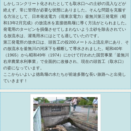
しかしコンクリート化されたとしても取水口への土砂の流入などが
絶えず、常に管理が必要な状態にありました。そんな問題を克服す
る方法として、日本発送電力（現東京電力）釜無川第三発電所（昭
和13年2月完成）の放流水を直接徳島堰に導く方法がとられました。
発電用のタービンを損傷させてしまわないよう土砂を除去されてい
る放流水は、灌漑用水にはとても適していたのです。
第三発電所の放水口は、頭首工の役200メートル上流左岸にあり、そ
の放流水を釜無川の河床下を横断して導水されました。昭和40年
（1965）から昭和49年（1974）にかけて行われた国営事業「釜無川
右岸農業水利事業」で全面的に改修され、現在の頭首工（取水口）
の姿になっています。
ここからいよいよ徳島堰の水たちが前途多難な長い旅路へと出発し
ていきます！