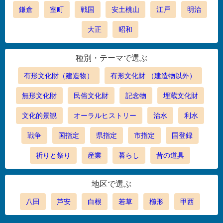
鎌倉
室町
戦国
安土桃山
江戸
明治
大正
昭和
種別・テーマで選ぶ
有形文化財（建造物）
有形文化財 （建造物以外）
無形文化財
民俗文化財
記念物
埋蔵文化財
文化的景観
オーラルヒストリー
治水
利水
戦争
国指定
県指定
市指定
国登録
祈りと祭り
産業
暮らし
昔の道具
地区で選ぶ
八田
芦安
白根
若草
櫛形
甲西