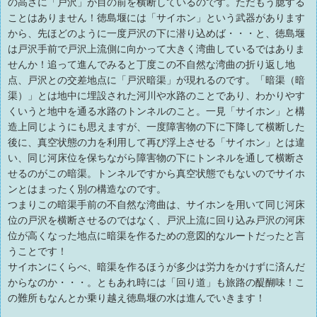
の高さに「戸沢」が目の前を横断しているのです。ただもう臆する
ことはありません！徳島堰には「サイホン」という武器があります
から、先ほどのように一度戸沢の下に潜り込めば・・・と、徳島堰
は戸沢手前で戸沢上流側に向かって大きく湾曲しているではありま
せんか！追って進んでみると丁度この不自然な湾曲の折り返し地
点、戸沢との交差地点に「戸沢暗渠」が現れるのです。「暗渠（暗
渠）」とは地中に埋設された河川や水路のことであり、わかりやす
くいうと地中を通る水路のトンネルのこと。一見「サイホン」と構
造上同じようにも思えますが、一度障害物の下に下降して横断した
後に、真空状態の力を利用して再び浮上させる「サイホン」とは違
い、同じ河床位を保ちながら障害物の下にトンネルを通して横断さ
せるのがこの暗渠。トンネルですから真空状態でもないのでサイホ
ンとはまったく別の構造なのです。
つまりこの暗渠手前の不自然な湾曲は、サイホンを用いて同じ河床
位の戸沢を横断させるのではなく、戸沢上流に回り込み戸沢の河床
位が高くなった地点に暗渠を作るための意図的なルートだったと言
うことです！
サイホンにくらべ、暗渠を作るほうが多少は労力をかけずに済んだ
からなのか・・・。ともあれ時には「回り道」も旅路の醍醐味！こ
の難所もなんとか乗り越え徳島堰の水は進んでいきます！