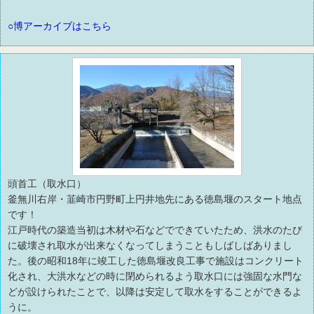
○博アーカイブはこちら
頭首工（取水口）
釜無川右岸・韮崎市円野町上円井地先にある徳島堰のスタート地点
です！
江戸時代の築造当初は木材や石などでできていたため、洪水のたび
に破壊され取水が出来なくなってしまうこともしばしばありまし
た。後の昭和18年に竣工した徳島堰改良工事で施設はコンクリート
化され、大洪水などの時に閉められるよう取水口には強固な水門な
どが設けられたことで、以降は安定して取水をすることができるよ
うに。