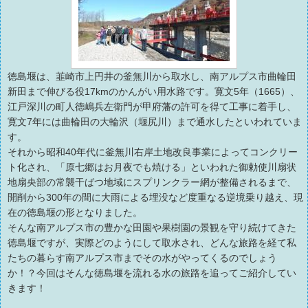
徳島堰は、韮崎市上円井の釜無川から取水し、南アルプス市曲輪田
新田まで伸びる役17kmのかんがい用水路です。寛文5年（1665）、
江戸深川の町人徳嶋兵左衛門が甲府藩の許可を得て工事に着手し、
寛文7年には曲輪田の大輪沢（堰尻川）まで通水したといわれていま
す。
それから昭和40年代に釜無川右岸土地改良事業によってコンクリー
ト化され、「原七郷はお月夜でも焼ける」といわれた御勅使川扇状
地扇央部の常襲干ばつ地域にスプリンクラー網が整備されるまで、
開削から300年の間に大雨による埋没など度重なる逆境乗り越え、現
在の徳島堰の形となりました。
そんな南アルプス市の豊かな田園や果樹園の景観を守り続けてきた
徳島堰ですが、実際どのようにして取水され、どんな旅路を経て私
たちの暮らす南アルプス市までその水がやってくるのでしょう
か！？今回はそんな徳島堰を流れる水の旅路を追ってご紹介してい
きます！