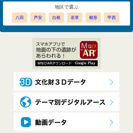
地区で選ぶ
八田
芦安
白根
若草
櫛形
甲西