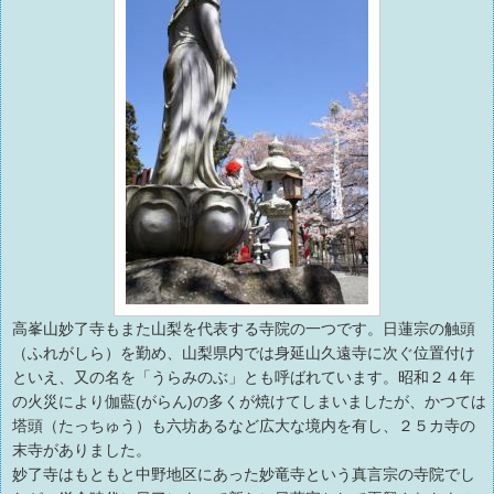
高峯山妙了寺もまた山梨を代表する寺院の一つです。日蓮宗の触頭
（ふれがしら）を勤め、山梨県内では身延山久遠寺に次ぐ位置付け
といえ、又の名を「うらみのぶ」とも呼ばれています。昭和２４年
の火災により伽藍(がらん)の多くが焼けてしまいましたが、かつては
塔頭（たっちゅう）も六坊あるなど広大な境内を有し、２５カ寺の
末寺がありました。
妙了寺はもともと中野地区にあった妙竜寺という真言宗の寺院でし