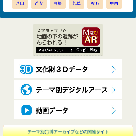
八田
芦安
白根
若草
櫛形
甲西
テーマ別◯博アーカイブなどの関連サイト