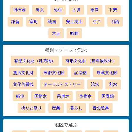
旧石器
縄文
弥生
古墳
奈良
平安
鎌倉
室町
戦国
安土桃山
江戸
明治
大正
昭和
種別・テーマで選ぶ
有形文化財（建造物）
有形文化財 （建造物以外）
無形文化財
民俗文化財
記念物
埋蔵文化財
文化的景観
オーラルヒストリー
治水
利水
戦争
国指定
県指定
市指定
国登録
祈りと祭り
産業
暮らし
昔の道具
地区で選ぶ