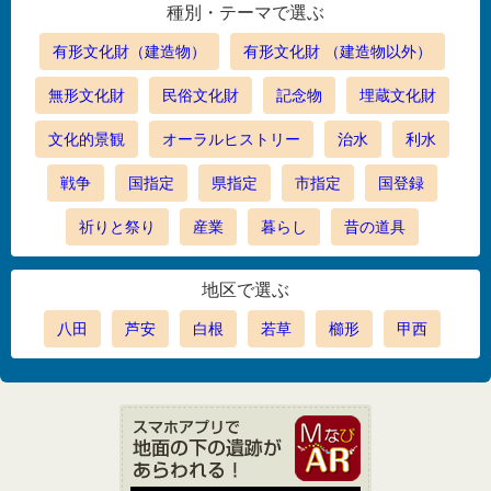
種別・テーマで選ぶ
有形文化財（建造物）
有形文化財 （建造物以外）
無形文化財
民俗文化財
記念物
埋蔵文化財
文化的景観
オーラルヒストリー
治水
利水
戦争
国指定
県指定
市指定
国登録
祈りと祭り
産業
暮らし
昔の道具
地区で選ぶ
八田
芦安
白根
若草
櫛形
甲西