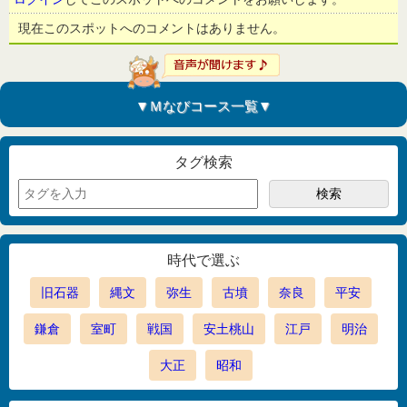
現在このスポットへのコメントはありません。
▼Ｍなびコース一覧▼
タグ検索
時代で選ぶ
旧石器
縄文
弥生
古墳
奈良
平安
鎌倉
室町
戦国
安土桃山
江戸
明治
大正
昭和