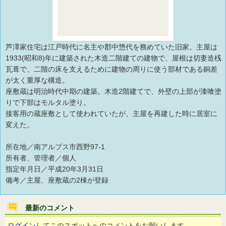
芦澤家住宅は江戸時代に名主や郡中惣代を務めていた旧家。主屋は
1933(昭和8)年に建築された木造二階建ての建物で、屋根は切妻造桟
瓦葺で、二階の床を支えるために建物の周りに使う部材である銅差
が太く重厚な構造。
座敷蔵は明治時代中期の建築。木造2階建てで、外壁の上部が漆喰塗
りで下部はモルタル塗り。
接客用の蔵座敷として使われていたが、主屋を再建した時に居室に
変えた。
所在地／南アルプス市西野97-1
所有者、管理者／個人
指定年月日／平成20年3月31日
備考／主屋、座敷蔵の2棟が登録
最新のコメント
ログイン
してこのスポットへのコメントをお願いします。