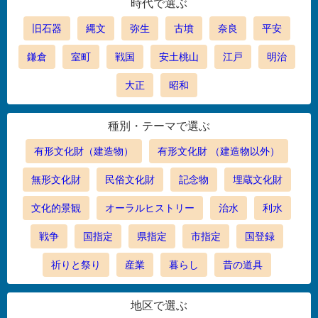
時代で選ぶ
旧石器
縄文
弥生
古墳
奈良
平安
鎌倉
室町
戦国
安土桃山
江戸
明治
大正
昭和
種別・テーマで選ぶ
有形文化財（建造物）
有形文化財 （建造物以外）
無形文化財
民俗文化財
記念物
埋蔵文化財
文化的景観
オーラルヒストリー
治水
利水
戦争
国指定
県指定
市指定
国登録
祈りと祭り
産業
暮らし
昔の道具
地区で選ぶ