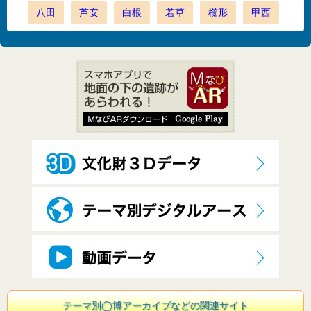
八田
芦安
白根
若草
櫛形
甲西
テーマ別◯博アーカイブなどの関連サイト