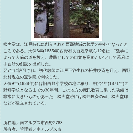
松声堂は、江戸時代に創立された西郡地域の勉学の中心となったと
ころである。天保6年(1835年)西野村長百姓幸蔵ら12名は、“勉学に
よって人倫の道を教え、農民としての自覚を高めたい”として幕府に
手習所の創設を出願した。
翌7年に許可され、初代教師に江戸下谷生れの松井喚斉を迎え、西野
北村現在の宝珠院で開校した。
天保9年(1838年)には旧西野小学校の地に移り、明治4年(1871年)西
野郷学校となるまでの36年間、この地方の庶民教育に果した功績は
非常に大きいものがあった。松声堂跡には松井喚斉の碑、松声堂碑
などが建立されている。
所在地／南アルプス市西野2783
所有者、管理者／南アルプス市