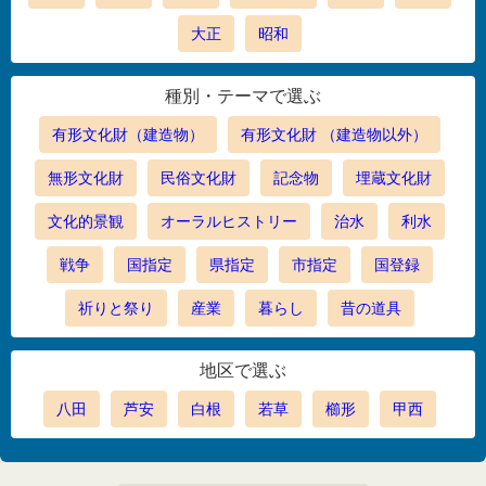
大正
昭和
種別・テーマで選ぶ
有形文化財（建造物）
有形文化財 （建造物以外）
無形文化財
民俗文化財
記念物
埋蔵文化財
文化的景観
オーラルヒストリー
治水
利水
戦争
国指定
県指定
市指定
国登録
祈りと祭り
産業
暮らし
昔の道具
地区で選ぶ
八田
芦安
白根
若草
櫛形
甲西