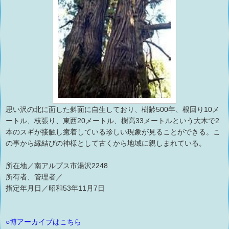
思い沢の北に面した斜面に自生しており、樹齢500年、根回り10メ
ートル、枝張り、東西20メートル、樹高33メートルという大木で2
本のスギが接触し癒着している珍しい現象が見ることができる。こ
の事から縁結びの神様として古くから地域に親しまれている。
所在地／南アルプス市湯沢2248
所有者、管理者／
指定年月日／昭和53年11月7日
○博アーカイブはこちら