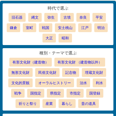
時代で選ぶ
旧石器
縄文
弥生
古墳
奈良
平安
鎌倉
室町
戦国
安土桃山
江戸
明治
大正
昭和
種別・テーマで選ぶ
有形文化財（建造物）
有形文化財 （建造物以外）
無形文化財
民俗文化財
記念物
埋蔵文化財
文化的景観
オーラルヒストリー
治水
利水
戦争
国指定
県指定
市指定
国登録
祈りと祭り
産業
暮らし
昔の道具