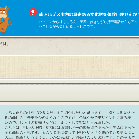
パソコンからはもちろん、実際に歩きながら携帯電話からもアク
セスしながら楽しめるサービスです。
の引札
明治大正期の引札（ひきふだ）をご紹介したいと思います。 引札は明治大正
期の商店の広告チラシのようなものですが、色鮮やかでデザイン性に富み美し
いので、お正月の初売りなどにおまけとして客に配られました。
こちらは、明治大正昭和初期には西郡地区一の繁華街であった小笠原にあった
金丸商店の引札です。金のなる木に登って小判をザクザク集めている男女に日
の出、鶴亀というような、いかにも縁起と羽振りのよい図柄です。この商店で