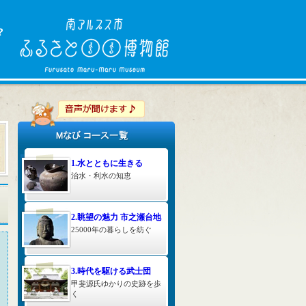
1.水とともに生きる
治水・利水の知恵
2.眺望の魅力 市之瀬台地
25000年の暮らしを紡ぐ
3.時代を駆ける武士団
甲斐源氏ゆかりの史跡を歩
く