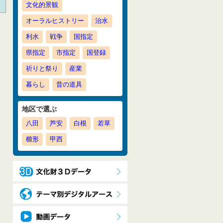
文化的景観
オーラルヒストリー
治水
利水
戦争
国指定
県指定
市指定
国登録
祈りと祭り
産業
暮らし
昔の道具
地区で選ぶ
八田
芦安
白根
若草
櫛形
甲西