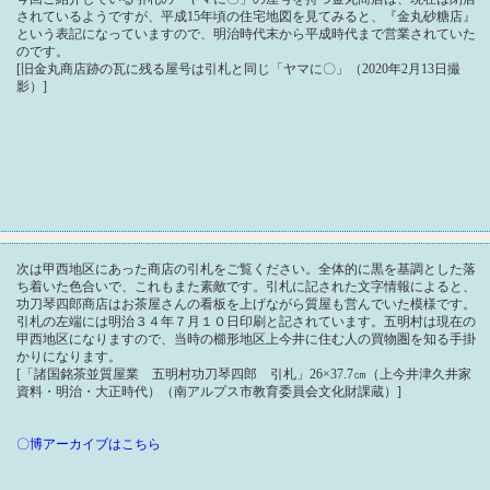
されているようですが、平成15年頃の住宅地図を見てみると、『金丸砂糖店』
という表記になっていますので、明治時代末から平成時代まで営業されていた
のです。
[旧金丸商店跡の瓦に残る屋号は引札と同じ「ヤマに〇」（2020年2月13日撮
影）]
次は甲西地区にあった商店の引札をご覧ください。全体的に黒を基調とした落
ち着いた色合いで、これもまた素敵です。引札に記された文字情報によると、
功刀琴四郎商店はお茶屋さんの看板を上げながら質屋も営んでいた模様です。
引札の左端には明治３４年７月１０日印刷と記されています。五明村は現在の
甲西地区になりますので、当時の櫛形地区上今井に住む人の買物圏を知る手掛
かりになります。
[「諸国銘茶並質屋業 五明村功刀琴四郎 引札」26×37.7㎝（上今井津久井家
資料・明治・大正時代）（南アルプス市教育委員会文化財課蔵）]
〇博アーカイブはこちら