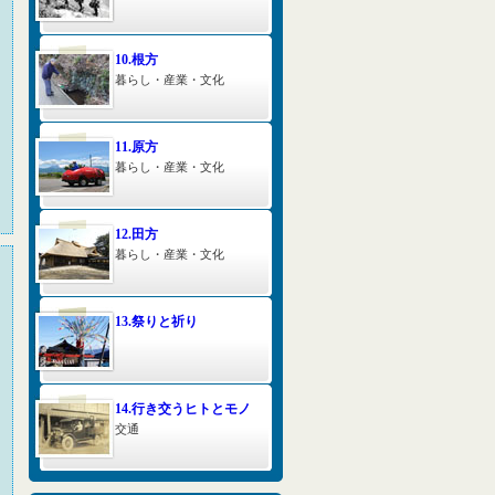
10.根方
暮らし・産業・文化
11.原方
暮らし・産業・文化
12.田方
暮らし・産業・文化
13.祭りと祈り
14.行き交うヒトとモノ
交通