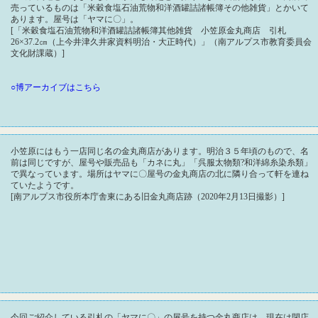
売っているものは「米穀食塩石油荒物和洋酒罐詰諸帳簿その他雑貨」とかいて
あります。屋号は「ヤマに〇」。
[「米穀食塩石油荒物和洋酒罐詰諸帳簿其他雑貨 小笠原金丸商店 引札
26×37.2㎝（上今井津久井家資料明治・大正時代）」（南アルプス市教育委員会
文化財課蔵）]
○博アーカイブはこちら
小笠原にはもう一店同じ名の金丸商店があります。明治３５年頃のもので、名
前は同じですが、屋号や販売品も「カネに丸」「呉服太物類?和洋綿糸染糸類」
で異なっています。場所はヤマに〇屋号の金丸商店の北に隣り合って軒を連ね
ていたようです。
[南アルプス市役所本庁舎東にある旧金丸商店跡（2020年2月13日撮影）]
今回ご紹介している引札の「ヤマに〇」の屋号を持つ金丸商店は、現在は閉店