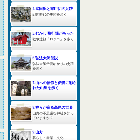
4.武田氏と家臣団の足跡
戦国時代の史跡を歩く
5.むかし 飛行場があった
戦争遺跡「ロタコ」を歩く
6.弘法大師伝説
弘法大師伝説ゆかりの史跡
を歩く
7.山への信仰と伝説に彩ら
れた山里を歩く
8.神々が宿る高尾の世界
山奥の不思議な神社を知っ
ていますか？
9.山方
暮らし・産業・文化