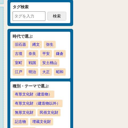
タグ検索
時代で選ぶ
旧石器
縄文
弥生
古墳
奈良
平安
鎌倉
室町
戦国
安土桃山
江戸
明治
大正
昭和
種別・テーマで選ぶ
有形文化財（建造物）
有形文化財 （建造物以外）
無形文化財
民俗文化財
記念物
埋蔵文化財