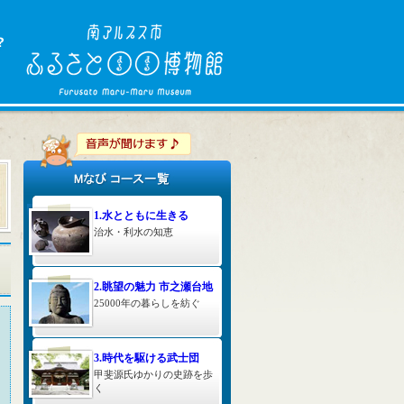
1.水とともに生きる
治水・利水の知恵
2.眺望の魅力 市之瀬台地
25000年の暮らしを紡ぐ
3.時代を駆ける武士団
甲斐源氏ゆかりの史跡を歩
く