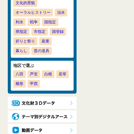
文化的景観
オーラルヒストリー
治水
利水
戦争
国指定
県指定
市指定
国登録
祈りと祭り
産業
暮らし
昔の道具
地区で選ぶ
八田
芦安
白根
若草
櫛形
甲西