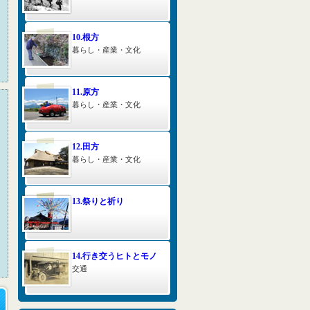
10.根方
暮らし・産業・文化
11.原方
暮らし・産業・文化
12.田方
暮らし・産業・文化
13.祭りと祈り
14.行き交うヒトとモノ
交通