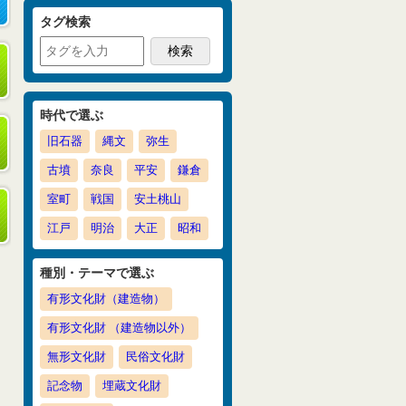
タグ検索
時代で選ぶ
旧石器
縄文
弥生
古墳
奈良
平安
鎌倉
室町
戦国
安土桃山
江戸
明治
大正
昭和
種別・テーマで選ぶ
有形文化財（建造物）
有形文化財 （建造物以外）
無形文化財
民俗文化財
記念物
埋蔵文化財