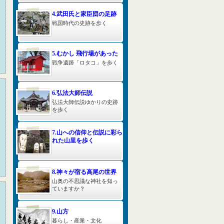
4.武田氏と家臣団の足跡
戦国時代の史跡を歩く
5.むかし 飛行場があった
戦争遺跡「ロタコ」を歩く
6.弘法大師伝説
弘法大師伝説ゆかりの史跡
を歩く
7.山への信仰と伝説に彩ら
れた山里を歩く
8.神々が宿る高尾の世界
山奥の不思議な神社を知っ
ていますか？
9.山方
暮らし・産業・文化