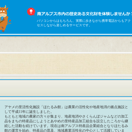
パソコンからはもちろん、実際に歩きながら携帯電話からもアク
セスしながら楽しめるサービスです。
アヤメの里活性化施設「ほたるみ館」は農業の活性化や地産地消の拠点施設と
して平成11年に誕生しました。
もともと地域の農家の方々が集まり、地産地消やさくらんぼジャムなどの加工
品をまちの特産品にしようとあやめの里特産品加工組合を設立したころから継
続した活動を続けています。現在は南アルプス特産品企業組合となりほたるみ
館の運営を始め、特産品の普及、地域農業活性化の中心として活躍していま