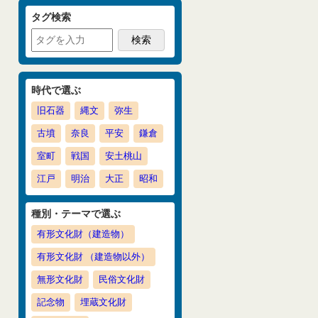
タグ検索
時代で選ぶ
旧石器
縄文
弥生
古墳
奈良
平安
鎌倉
室町
戦国
安土桃山
江戸
明治
大正
昭和
種別・テーマで選ぶ
有形文化財（建造物）
有形文化財 （建造物以外）
無形文化財
民俗文化財
記念物
埋蔵文化財