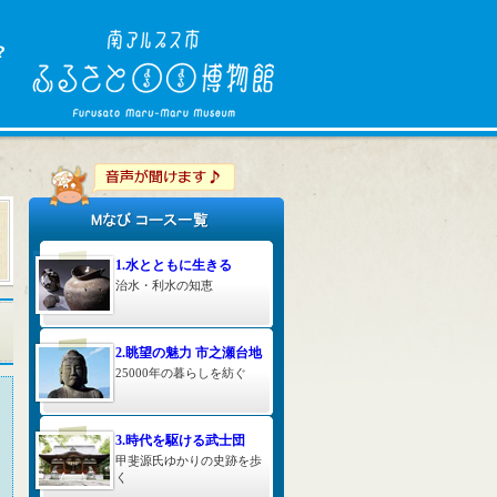
1.水とともに生きる
治水・利水の知恵
2.眺望の魅力 市之瀬台地
25000年の暮らしを紡ぐ
3.時代を駆ける武士団
甲斐源氏ゆかりの史跡を歩
く