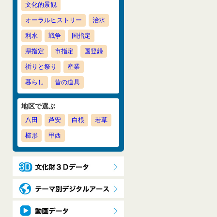
文化的景観
オーラルヒストリー
治水
利水
戦争
国指定
県指定
市指定
国登録
祈りと祭り
産業
暮らし
昔の道具
地区で選ぶ
八田
芦安
白根
若草
櫛形
甲西