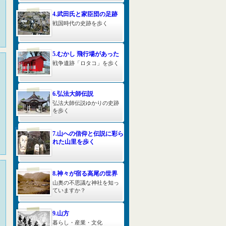
4.武田氏と家臣団の足跡
戦国時代の史跡を歩く
5.むかし 飛行場があった
戦争遺跡「ロタコ」を歩く
6.弘法大師伝説
弘法大師伝説ゆかりの史跡
を歩く
7.山への信仰と伝説に彩ら
れた山里を歩く
8.神々が宿る高尾の世界
山奥の不思議な神社を知っ
ていますか？
9.山方
暮らし・産業・文化