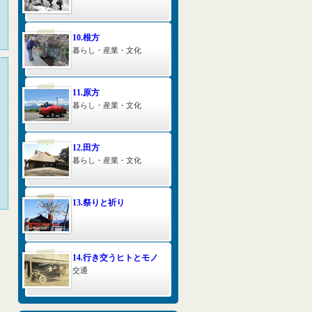
10.根方
暮らし・産業・文化
11.原方
暮らし・産業・文化
12.田方
暮らし・産業・文化
13.祭りと祈り
14.行き交うヒトとモノ
交通