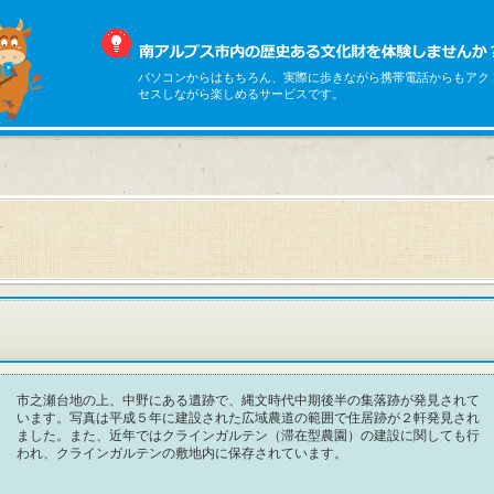
パソコンからはもちろん、実際に歩きながら携帯電話からもアク
セスしながら楽しめるサービスです。
市之瀬台地の上、中野にある遺跡で、縄文時代中期後半の集落跡が発見されて
います。写真は平成５年に建設された広域農道の範囲で住居跡が２軒発見され
ました。また、近年ではクラインガルテン（滞在型農園）の建設に関しても行
われ、クラインガルテンの敷地内に保存されています。