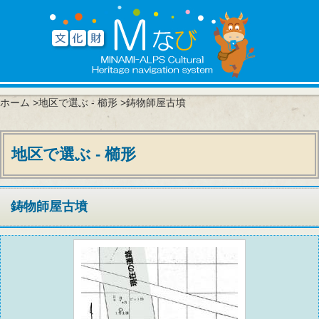
ホーム
>
地区で選ぶ - 櫛形
>鋳物師屋古墳
地区で選ぶ - 櫛形
鋳物師屋古墳