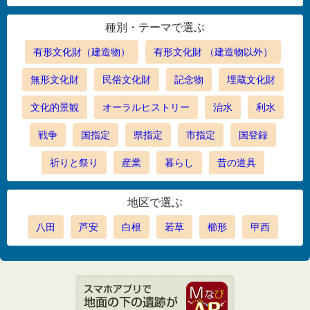
種別・テーマで選ぶ
有形文化財（建造物）
有形文化財 （建造物以外）
無形文化財
民俗文化財
記念物
埋蔵文化財
文化的景観
オーラルヒストリー
治水
利水
戦争
国指定
県指定
市指定
国登録
祈りと祭り
産業
暮らし
昔の道具
地区で選ぶ
八田
芦安
白根
若草
櫛形
甲西