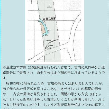
市道建設すの際に発掘調査が行われた古墳で、古墳の東側半分が道
路部分にで調査され、西側半分はまだ畑の中に埋まっているようで
す。
昭和29年に削られたため 古墳の高まりはありませんでしたが、
石で作られた横穴式石室（よこあなしきせきしつ）の基礎の部分
や、 古墳の周溝が発見されました。周溝の形から方墳（ほうふ
ん）といった四角い形をした古墳ということが判明しました。およ
そ６世紀後半のものです。ちょうど遺跡情報発信オブジェの真下に