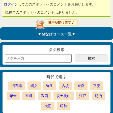
ログイン
してこのスポットへのコメントをお願いします。
現在このスポットへのコメントはありません。
▼Ｍなびコース一覧▼
タグ検索
時代で選ぶ
旧石器
縄文
弥生
古墳
奈良
平安
鎌倉
室町
戦国
安土桃山
江戸
明治
大正
昭和