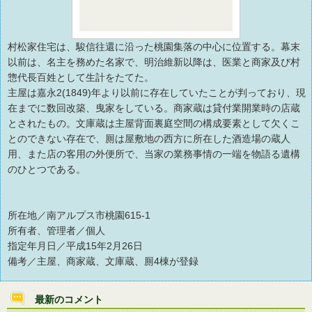
村松家住宅は、駿信往還に沿った桃園集落の中心に位置する。幕末
以前は、名主を務めた名家で、明治維新以降は、医業と商家及び村
惣代長百姓として生計をたてた。
主屋は嘉永2(1849)年より以前に存在していたことが判っており、現
在までに数回改築、曳家をしている。商家蔵は貸付業開業時の店蔵
とされたもの。文庫蔵は主屋背面裏庭空間の構成要素として欠くこ
とのできない存在で、厠は屋敷地の西方に所在した酒造場の蔵人
用、また店の客用の外便所で、当家の業務事情の一端を物語る遺構
のひとつである。
所在地／南アルプス市桃園615-1
所有者、管理者／個人
指定年月日／平成15年2月26日
備考／主屋、商家蔵、文庫蔵、厠4棟が登録
最新のコメント