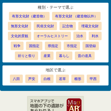
種別・テーマで選ぶ
有形文化財（建造物）
有形文化財 （建造物以外）
無形文化財
民俗文化財
記念物
埋蔵文化財
文化的景観
オーラルヒストリー
治水
利水
戦争
国指定
県指定
市指定
国登録
祈りと祭り
産業
暮らし
昔の道具
地区で選ぶ
八田
芦安
白根
若草
櫛形
甲西