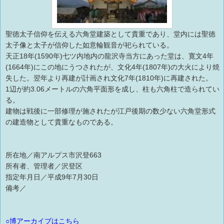
聖徳太子信仰を伝える六角堂建築として貴重であり、堂内には聖徳
太子像と太子が信仰した如意輪観音が祀られている。
天正18年(1590年)七ツ内地内の龍沢寺当方にあった堂は、寛文4年
(1664年)にこの地にうつされたが、文化4年(1807年)の大火により焼
失した。翌年より再建が計画され文化7年(1810年)に再建された。
1辺が約3.06メートルの六角平面形を成し、柱も六角柱で造られてい
る。
建物は戦後に一部修理が施されたが江戸後期の数少ない六角堂形式
の建造物として貴重なものである。
所在地／南アルプス市沢登663
所有者、管理者／沢登区
指定年月日／平成9年7月30日
備考／
○博アーカイブはこちら