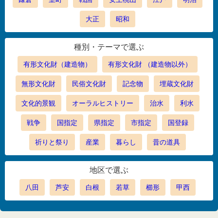
大正
昭和
種別・テーマで選ぶ
有形文化財（建造物）
有形文化財 （建造物以外）
無形文化財
民俗文化財
記念物
埋蔵文化財
文化的景観
オーラルヒストリー
治水
利水
戦争
国指定
県指定
市指定
国登録
祈りと祭り
産業
暮らし
昔の道具
地区で選ぶ
八田
芦安
白根
若草
櫛形
甲西