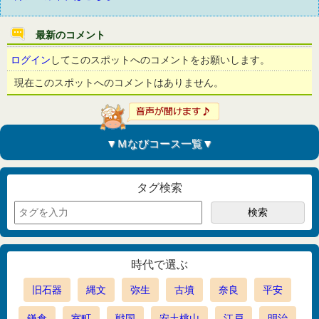
最新のコメント
ログイン
してこのスポットへのコメントをお願いします。
現在このスポットへのコメントはありません。
▼Ｍなびコース一覧▼
タグ検索
時代で選ぶ
旧石器
縄文
弥生
古墳
奈良
平安
鎌倉
室町
戦国
安土桃山
江戸
明治