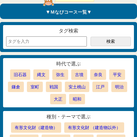
▼Ｍなびコース一覧▼
タグ検索
時代で選ぶ
旧石器
縄文
弥生
古墳
奈良
平安
鎌倉
室町
戦国
安土桃山
江戸
明治
大正
昭和
種別・テーマで選ぶ
有形文化財（建造物）
有形文化財 （建造物以外）