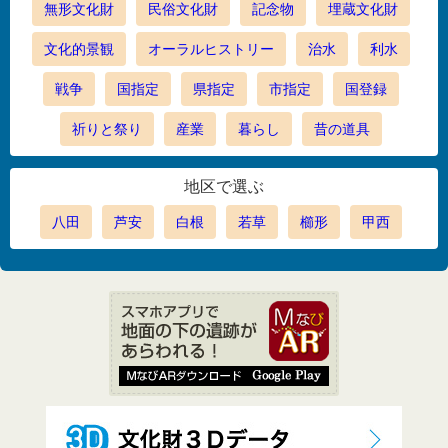
無形文化財
民俗文化財
記念物
埋蔵文化財
文化的景観
オーラルヒストリー
治水
利水
戦争
国指定
県指定
市指定
国登録
祈りと祭り
産業
暮らし
昔の道具
地区で選ぶ
八田
芦安
白根
若草
櫛形
甲西