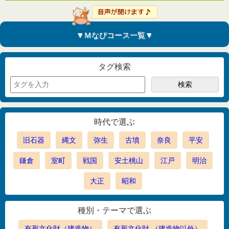
▼Ｍなびコース一覧▼
タグ検索
時代で選ぶ
旧石器
縄文
弥生
古墳
奈良
平安
鎌倉
室町
戦国
安土桃山
江戸
明治
大正
昭和
種別・テーマで選ぶ
有形文化財（建造物）
有形文化財 （建造物以外）