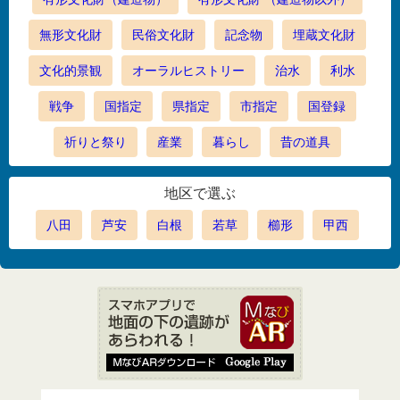
無形文化財
民俗文化財
記念物
埋蔵文化財
文化的景観
オーラルヒストリー
治水
利水
戦争
国指定
県指定
市指定
国登録
祈りと祭り
産業
暮らし
昔の道具
地区で選ぶ
八田
芦安
白根
若草
櫛形
甲西