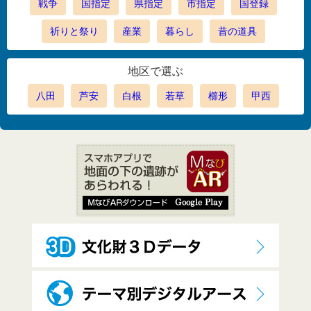
戦争
国指定
県指定
市指定
国登録
祈りと祭り
産業
暮らし
昔の道具
地区で選ぶ
八田
芦安
白根
若草
櫛形
甲西