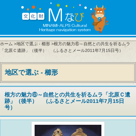
ホーム
>
地区で選ぶ - 櫛形
>根方の魅力⑥～自然との共生を祈るムラ
「北原Ｃ遺跡」（後半） （ふるさとメール2011年7月15日号）
地区で選ぶ - 櫛形
根方の魅力⑥～自然との共生を祈るムラ「北原Ｃ遺
跡」（後半） （ふるさとメール2011年7月15日
号）