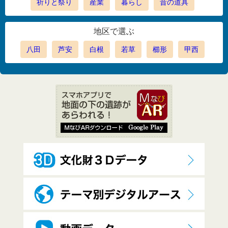
祈りと祭り
産業
暮らし
昔の道具
地区で選ぶ
八田
芦安
白根
若草
櫛形
甲西