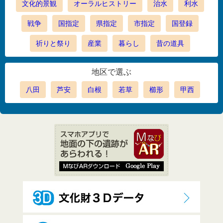
文化的景観
オーラルヒストリー
治水
利水
戦争
国指定
県指定
市指定
国登録
祈りと祭り
産業
暮らし
昔の道具
地区で選ぶ
八田
芦安
白根
若草
櫛形
甲西