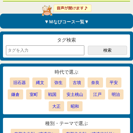
▼Ｍなびコース一覧▼
タグ検索
時代で選ぶ
旧石器
縄文
弥生
古墳
奈良
平安
鎌倉
室町
戦国
安土桃山
江戸
明治
大正
昭和
種別・テーマで選ぶ