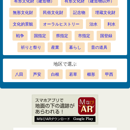
有形文化財（建造物）
有形文化財 （建造物以外）
無形文化財
民俗文化財
記念物
埋蔵文化財
文化的景観
オーラルヒストリー
治水
利水
戦争
国指定
県指定
市指定
国登録
祈りと祭り
産業
暮らし
昔の道具
地区で選ぶ
八田
芦安
白根
若草
櫛形
甲西