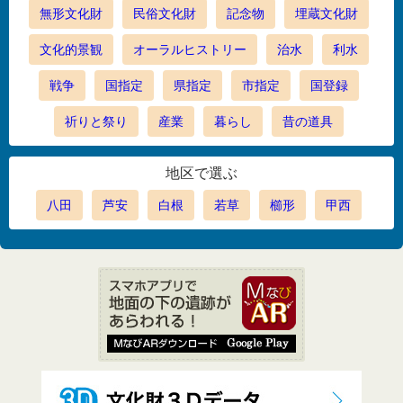
無形文化財
民俗文化財
記念物
埋蔵文化財
文化的景観
オーラルヒストリー
治水
利水
戦争
国指定
県指定
市指定
国登録
祈りと祭り
産業
暮らし
昔の道具
地区で選ぶ
八田
芦安
白根
若草
櫛形
甲西