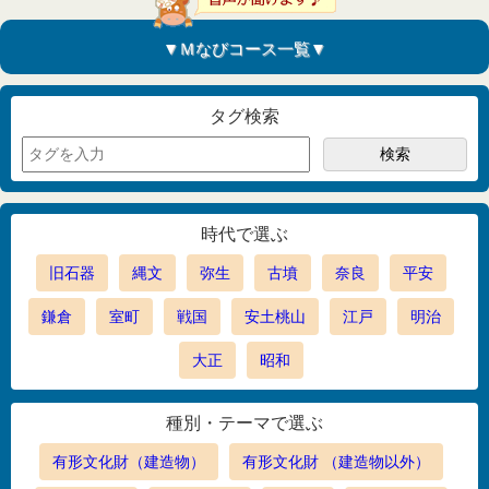
▼Ｍなびコース一覧▼
タグ検索
時代で選ぶ
旧石器
縄文
弥生
古墳
奈良
平安
鎌倉
室町
戦国
安土桃山
江戸
明治
大正
昭和
種別・テーマで選ぶ
有形文化財（建造物）
有形文化財 （建造物以外）