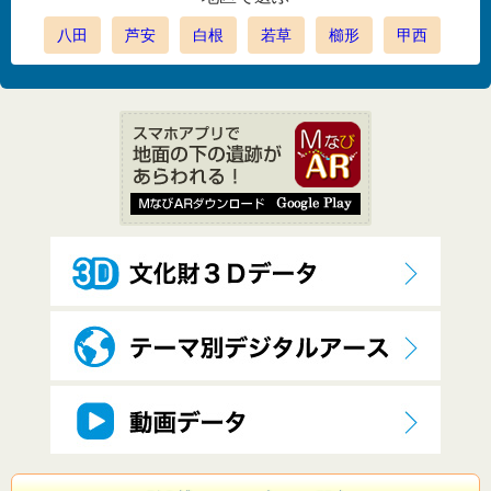
八田
芦安
白根
若草
櫛形
甲西