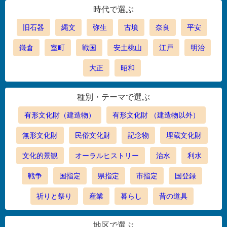
時代で選ぶ
旧石器
縄文
弥生
古墳
奈良
平安
鎌倉
室町
戦国
安土桃山
江戸
明治
大正
昭和
種別・テーマで選ぶ
有形文化財（建造物）
有形文化財 （建造物以外）
無形文化財
民俗文化財
記念物
埋蔵文化財
文化的景観
オーラルヒストリー
治水
利水
戦争
国指定
県指定
市指定
国登録
祈りと祭り
産業
暮らし
昔の道具
地区で選ぶ