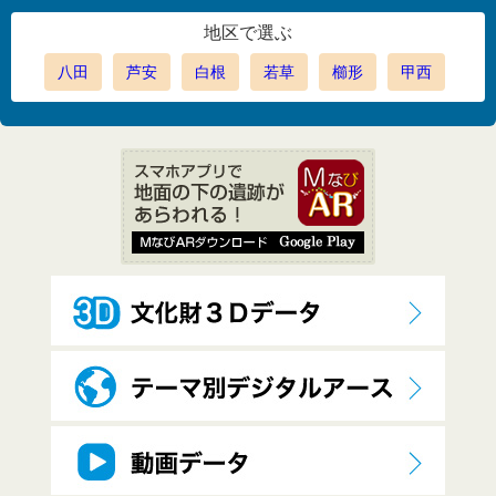
地区で選ぶ
八田
芦安
白根
若草
櫛形
甲西