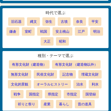
時代で選ぶ
旧石器
縄文
弥生
古墳
奈良
平安
鎌倉
室町
戦国
安土桃山
江戸
明治
大正
昭和
種別・テーマで選ぶ
有形文化財（建造物）
有形文化財 （建造物以外）
無形文化財
民俗文化財
記念物
埋蔵文化財
文化的景観
オーラルヒストリー
治水
利水
戦争
国指定
県指定
市指定
国登録
祈りと祭り
産業
暮らし
昔の道具