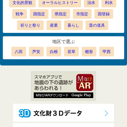
文化的景観
オーラルヒストリー
治水
利水
戦争
国指定
県指定
市指定
国登録
祈りと祭り
産業
暮らし
昔の道具
地区で選ぶ
八田
芦安
白根
若草
櫛形
甲西