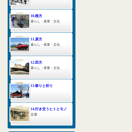
10.根方
暮らし・産業・文化
11.原方
暮らし・産業・文化
12.田方
暮らし・産業・文化
13.祭りと祈り
14.行き交うヒトとモノ
交通