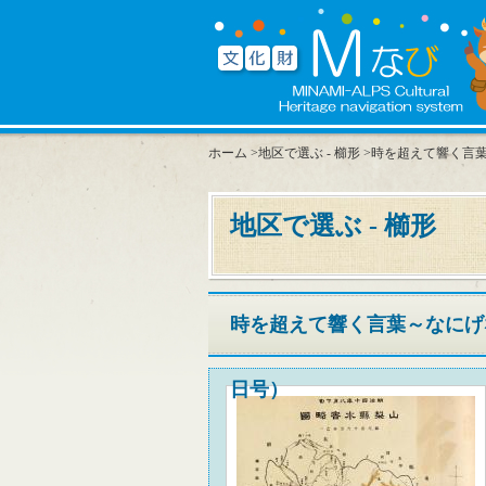
ホーム
>
地区で選ぶ - 櫛形
>時を超えて響く言葉
地区で選ぶ - 櫛形
時を超えて響く言葉～なにげな
日号）