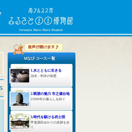
1.水とともに生きる
治水・利水の知恵
5
2.眺望の魅力 市之瀬台地
25000年の暮らしを紡ぐ
3.時代を駆ける武士団
甲斐源氏ゆかりの史跡を歩
く