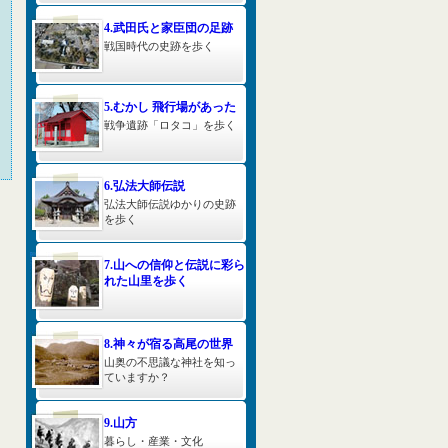
4.武田氏と家臣団の足跡
戦国時代の史跡を歩く
5.むかし 飛行場があった
戦争遺跡「ロタコ」を歩く
6.弘法大師伝説
弘法大師伝説ゆかりの史跡
を歩く
7.山への信仰と伝説に彩ら
れた山里を歩く
8.神々が宿る高尾の世界
山奥の不思議な神社を知っ
ていますか？
9.山方
暮らし・産業・文化