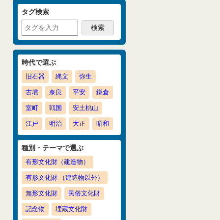
タグ検索
時代で選ぶ
旧石器
縄文
弥生
古墳
奈良
平安
鎌倉
室町
戦国
安土桃山
江戸
明治
大正
昭和
種別・テーマで選ぶ
有形文化財（建造物）
有形文化財 （建造物以外）
無形文化財
民俗文化財
記念物
埋蔵文化財