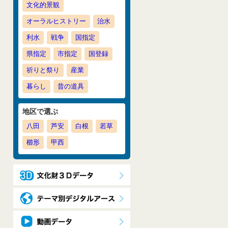
文化的景観
オーラルヒストリー
治水
利水
戦争
国指定
県指定
市指定
国登録
祈りと祭り
産業
暮らし
昔の道具
地区で選ぶ
八田
芦安
白根
若草
櫛形
甲西