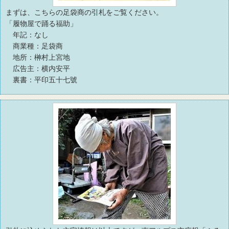
まずは、こちらの足袋商の引札をご覧ください。
「履物屋で踊る福助」
年記：なし
商業種：足袋商
地所：榊村上宮地
広告主：横内安平
裏書：平印五十七號