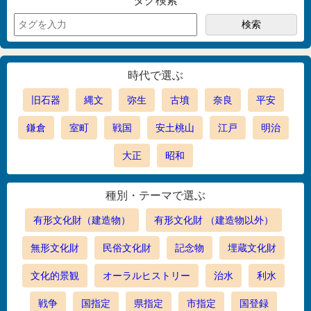
タグ検索
時代で選ぶ
旧石器
縄文
弥生
古墳
奈良
平安
鎌倉
室町
戦国
安土桃山
江戸
明治
大正
昭和
種別・テーマで選ぶ
有形文化財（建造物）
有形文化財 （建造物以外）
無形文化財
民俗文化財
記念物
埋蔵文化財
文化的景観
オーラルヒストリー
治水
利水
戦争
国指定
県指定
市指定
国登録