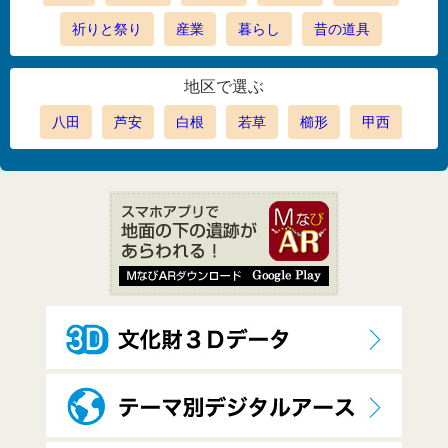
祈りと祭り
産業
暮らし
昔の道具
地区で選ぶ
八田
芦安
白根
若草
櫛形
甲西