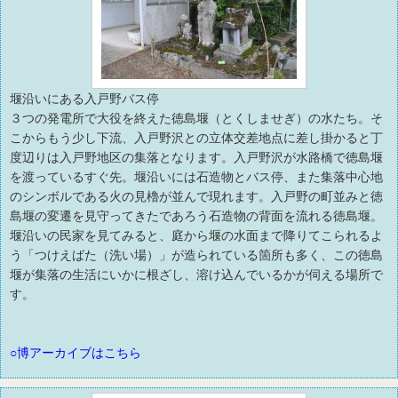
堰沿いにある入戸野バス停
３つの発電所で大役を終えた徳島堰（とくしませぎ）の水たち。そ
こからもう少し下流、入戸野沢との立体交差地点に差し掛かると丁
度辺りは入戸野地区の集落となります。入戸野沢が水路橋で徳島堰
を渡っているすぐ先。堰沿いには石造物とバス停、また集落中心地
のシンボルである火の見櫓が並んで現れます。入戸野の町並みと徳
島堰の変遷を見守ってきたであろう石造物の背面を流れる徳島堰。
堰沿いの民家を見てみると、庭から堰の水面まで降りてこられるよ
う「つけえばた（洗い場）」が造られている箇所も多く、この徳島
堰が集落の生活にいかに根ざし、溶け込んでいるかが伺える場所で
す。
○博アーカイブはこちら