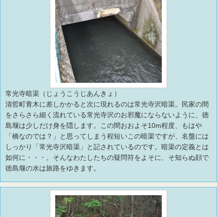
常光寺暗渠（じょうこうじあんきょ）
清哲町青木に差しかかると次に現れるのは常光寺沢暗渠。民家の間
をさらさら細く流れている常光寺沢のお邪魔にならないように、徳
島堰は少しだけ身を隠します。この間おおよそ10m程度、もはや
「橋なのでは？」と思ってしまう程短いこの暗渠ですが、名盤には
しっかり「常光寺沢暗渠」と記されているのです。暗渠の定義とは
如何に・・・。そんなわたしたちの疑問符をよそに、そ知らぬ顔で
徳島堰の水は旅路をゆきます。