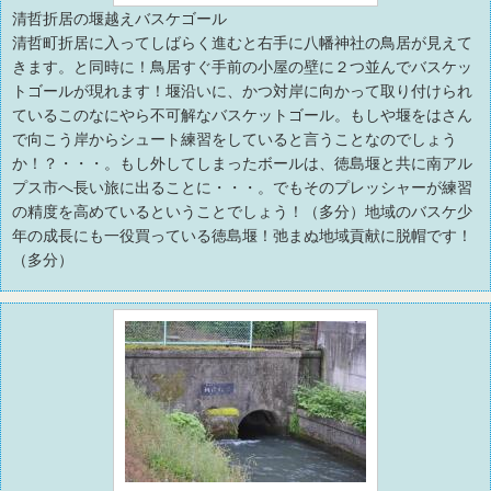
清哲折居の堰越えバスケゴール
清哲町折居に入ってしばらく進むと右手に八幡神社の鳥居が見えて
きます。と同時に！鳥居すぐ手前の小屋の壁に２つ並んでバスケッ
トゴールが現れます！堰沿いに、かつ対岸に向かって取り付けられ
ているこのなにやら不可解なバスケットゴール。もしや堰をはさん
で向こう岸からシュート練習をしていると言うことなのでしょう
か！？・・・。もし外してしまったボールは、徳島堰と共に南アル
プス市へ長い旅に出ることに・・・。でもそのプレッシャーが練習
の精度を高めているということでしょう！（多分）地域のバスケ少
年の成長にも一役買っている徳島堰！弛まぬ地域貢献に脱帽です！
（多分）