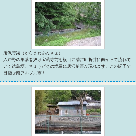
唐沢暗渠（からさわあんきょ）
入戸野の集落を抜け宝蔵寺前を横目に清哲町折井に向かって流れて
いく徳島堰。ちょうどその境目に唐沢暗渠が現れます。この調子で
目指せ南アルプス市！