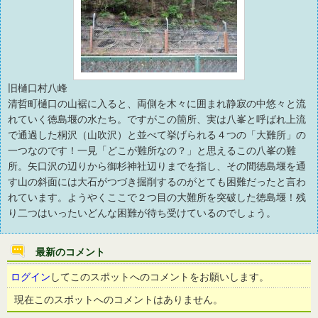
旧樋口村八峰
清哲町樋口の山裾に入ると、両側を木々に囲まれ静寂の中悠々と流
れていく徳島堰の水たち。ですがこの箇所、実は八峯と呼ばれ上流
で通過した桐沢（山吹沢）と並べて挙げられる４つの「大難所」の
一つなのです！一見「どこが難所なの？」と思えるこの八峯の難
所。矢口沢の辺りから御杉神社辺りまでを指し、その間徳島堰を通
す山の斜面には大石がつづき掘削するのがとても困難だったと言わ
れています。ようやくここで２つ目の大難所を突破した徳島堰！残
り二つはいったいどんな困難が待ち受けているのでしょう。
最新のコメント
ログイン
してこのスポットへのコメントをお願いします。
現在このスポットへのコメントはありません。