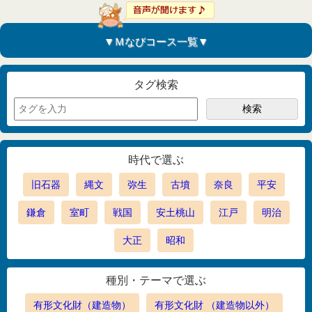
▼Ｍなびコース一覧▼
タグ検索
時代で選ぶ
旧石器
縄文
弥生
古墳
奈良
平安
鎌倉
室町
戦国
安土桃山
江戸
明治
大正
昭和
種別・テーマで選ぶ
有形文化財（建造物）
有形文化財 （建造物以外）