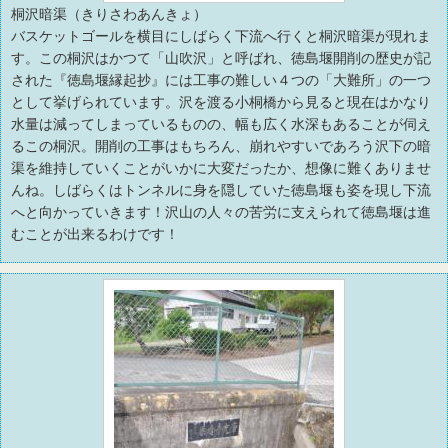
桐沢暗渠（きりさわあんきょ）
バスケットゴールを横目にしばらく下流へ行くと桐沢暗渠が現れま
す。この桐沢はかつて「山吹沢」と呼ばれ、徳島堰開削の歴史が記
された『徳島堰縁起抄』には工事の難しい４つの「大難所」の一つ
として挙げられています。沢を渡る小桐橋から見ると現在はかなり
水量は減ってしまっているものの、幅も広く水深もあることが伺え
るこの桐沢。開削の工事はもちろん、崩れやすいであろう沢下の暗
渠を維持していくことがいかに大変だったか、想像に難くありませ
んね。しばらくはトンネルに身を隠していた徳島堰も姿を現し下流
へと向かっていきます！沢山の人々の苦労に支えられて徳島堰は進
むことが出来るわけです！