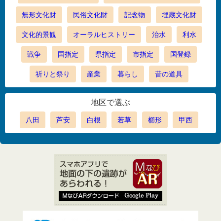
無形文化財
民俗文化財
記念物
埋蔵文化財
文化的景観
オーラルヒストリー
治水
利水
戦争
国指定
県指定
市指定
国登録
祈りと祭り
産業
暮らし
昔の道具
地区で選ぶ
八田
芦安
白根
若草
櫛形
甲西