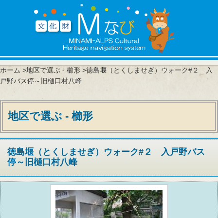
ホーム
>
地区で選ぶ - 櫛形
>徳島堰（とくしませぎ）ウォーク#２ 入
戸野バス停～旧樋口村八峰
地区で選ぶ - 櫛形
徳島堰（とくしませぎ）ウォーク#２ 入戸野バス
停～旧樋口村八峰