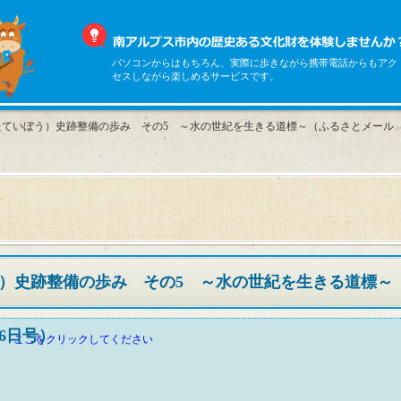
パソコンからはもちろん、実際に歩きながら携帯電話からもアク
セスしながら楽しめるサービスです。
たていぼう）史跡整備の歩み その5 ～水の世紀を生きる道標～（ふるさとメール
）史跡整備の歩み その5 ～水の世紀を生きる道標～
16日号）
ここをクリックしてください