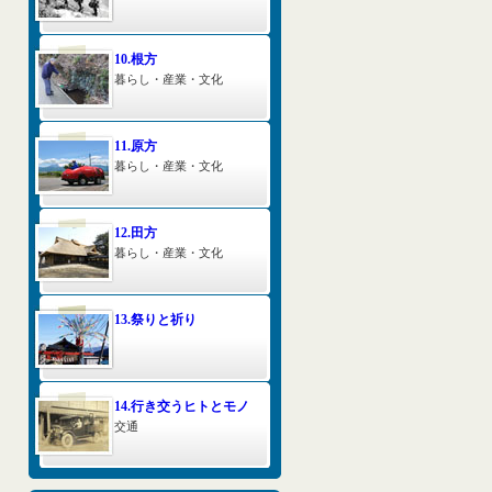
10.根方
暮らし・産業・文化
11.原方
暮らし・産業・文化
12.田方
暮らし・産業・文化
13.祭りと祈り
14.行き交うヒトとモノ
交通