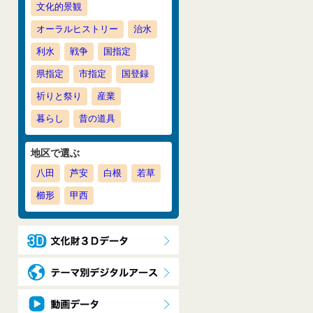
文化的景観
オーラルヒストリー
治水
利水
戦争
国指定
県指定
市指定
国登録
祈りと祭り
産業
暮らし
昔の道具
地区で選ぶ
八田
芦安
白根
若草
櫛形
甲西