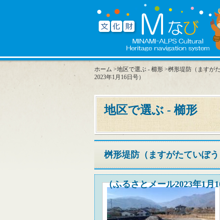
ホーム
>
地区で選ぶ - 櫛形
>桝形堤防（ますが
2023年1月16日号）
地区で選ぶ - 櫛形
桝形堤防（ますがたていぼう
（ふるさとメール2023年1月