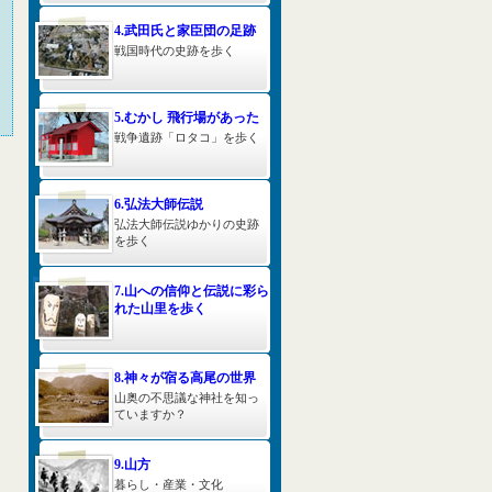
4.武田氏と家臣団の足跡
戦国時代の史跡を歩く
5.むかし 飛行場があった
戦争遺跡「ロタコ」を歩く
6.弘法大師伝説
弘法大師伝説ゆかりの史跡
を歩く
7.山への信仰と伝説に彩ら
れた山里を歩く
8.神々が宿る高尾の世界
山奥の不思議な神社を知っ
ていますか？
9.山方
暮らし・産業・文化