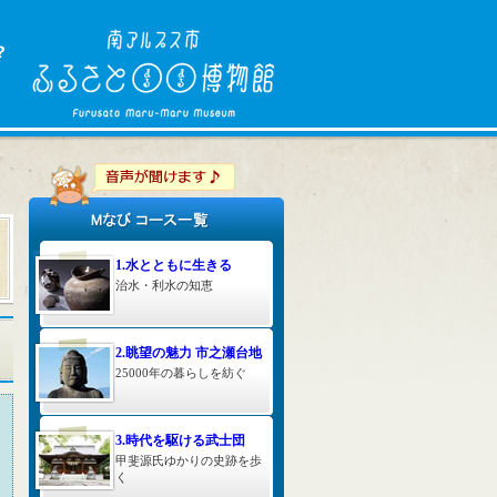
1.水とともに生きる
治水・利水の知恵
2.眺望の魅力 市之瀬台地
25000年の暮らしを紡ぐ
3.時代を駆ける武士団
甲斐源氏ゆかりの史跡を歩
く