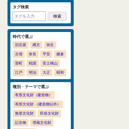
タグ検索
時代で選ぶ
旧石器
縄文
弥生
古墳
奈良
平安
鎌倉
室町
戦国
安土桃山
江戸
明治
大正
昭和
種別・テーマで選ぶ
有形文化財（建造物）
有形文化財 （建造物以外）
無形文化財
民俗文化財
記念物
埋蔵文化財