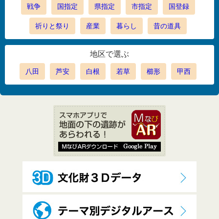
戦争
国指定
県指定
市指定
国登録
祈りと祭り
産業
暮らし
昔の道具
地区で選ぶ
八田
芦安
白根
若草
櫛形
甲西