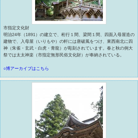
市指定文化財
明治24年（1891）の建立で、桁行１間、梁間１間、四面入母屋造の
建物で、入母屋（いりもや）の軒には唐破風をつけ、東西南北に四
神（朱雀・玄武・白虎・青龍）が彫刻されています。春と秋の例大
祭では太太神楽（市指定無形民俗文化財）が奉納されている。
○博アーカイブはこちら