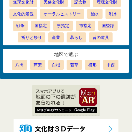
無形文化財
民俗文化財
記念物
埋蔵文化財
文化的景観
オーラルヒストリー
治水
利水
戦争
国指定
県指定
市指定
国登録
祈りと祭り
産業
暮らし
昔の道具
地区で選ぶ
八田
芦安
白根
若草
櫛形
甲西