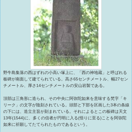
野牛島集落の西はずれの小高い塚上に、「西の神地蔵」と呼ばれる
板碑が南面して建てられている。高さ65センチメートル、幅27セン
チメートル、厚さ14センチメートルの安山岩製である。
頂部は三角形に造られ、その中央に阿弥陀如来を意味する梵字「キ
リーク」の文字が陰刻されている。頭部と下部を区画した3本の条線
の下には、造立主旨が刻まれている。それによるとこの板碑は天文
13年(1544)に、多くの信者が円明に入る(悟りに至る)ことを阿弥陀
如来に祈願してたてられたものであるという。