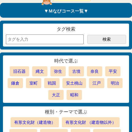
▼Ｍなびコース一覧▼
タグ検索
時代で選ぶ
旧石器
縄文
弥生
古墳
奈良
平安
鎌倉
室町
戦国
安土桃山
江戸
明治
大正
昭和
種別・テーマで選ぶ
有形文化財（建造物）
有形文化財 （建造物以外）