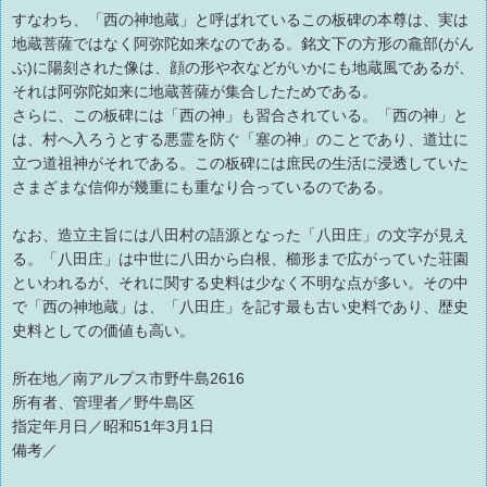
すなわち、「西の神地蔵」と呼ばれているこの板碑の本尊は、実は
地蔵菩薩ではなく阿弥陀如来なのである。銘文下の方形の龕部(がん
ぶ)に陽刻された像は、顔の形や衣などがいかにも地蔵風であるが、
それは阿弥陀如来に地蔵菩薩が集合したためである。
さらに、この板碑には「西の神」も習合されている。「西の神」と
は、村へ入ろうとする悪霊を防ぐ「塞の神」のことであり、道辻に
立つ道祖神がそれである。この板碑には庶民の生活に浸透していた
さまざまな信仰が幾重にも重なり合っているのである。
なお、造立主旨には八田村の語源となった「八田庄」の文字が見え
る。「八田庄」は中世に八田から白根、櫛形まで広がっていた荘園
といわれるが、それに関する史料は少なく不明な点が多い。その中
で「西の神地蔵」は、「八田庄」を記す最も古い史料であり、歴史
史料としての価値も高い。
所在地／南アルプス市野牛島2616
所有者、管理者／野牛島区
指定年月日／昭和51年3月1日
備考／