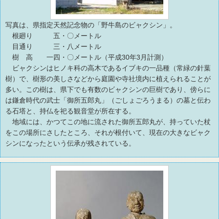
写真は、県指定天然記念物の「野牛島のビャクシン」。
根廻り 五・〇メートル
目通り 三・八メートル
樹 高 一四・〇メートル（平成30年3月計測）
ビャクシンはヒノキ科の高木であるイブキの一品種（常緑の針葉
樹）で、樹形の美しさなどから庭園や寺社境内に植えられることが
多い。この樹は、県下でも有数のビャクシンの巨樹であり、傍らに
は鎌倉時代の武士「御所五郎丸」（ごしょごろうまる）の墓と伝わ
る石塔と、持仏を祀る観音堂が所在する。
地域には、かつてこの地に流された御所五郎丸が、持っていた杖
をこの場所にさしたところ、それが根付いて、現在の大きなビャク
シンになったという伝承が残されている。