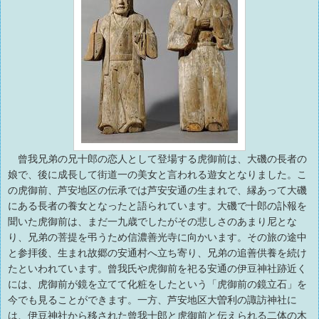
曾我兄弟の兄十郎の恋人として登場する虎御前は、大磯の長者の
娘で、後に成長して街道一の美女と言われる遊女となりました。こ
の虎御前、芦安地区の伝承では芦安安通の生まれで、縁あって大磯
にある長者の養女となったと語られています。大磯で十郎の訃報を
聞いた虎御前は、まだ一九歳でしたがその悲しさのあまり尼とな
り、兄弟の菩提を弔うため信濃善光寺に向かいます。その旅の途中
と参拝後、生まれ故郷の安通村へ立ち寄り、兄弟の追善供養を続け
たといわれています。曾我氏や虎御前を祀る安通の伊豆神社跡近く
には、虎御前が鏡を立てて化粧をしたという「虎御前の鏡立石」を
今でも見ることができます。一方、芦安地区大曽利の諏訪神社に
は、伊豆神社から移された曾我十郎と虎御前と伝えられる二体の木