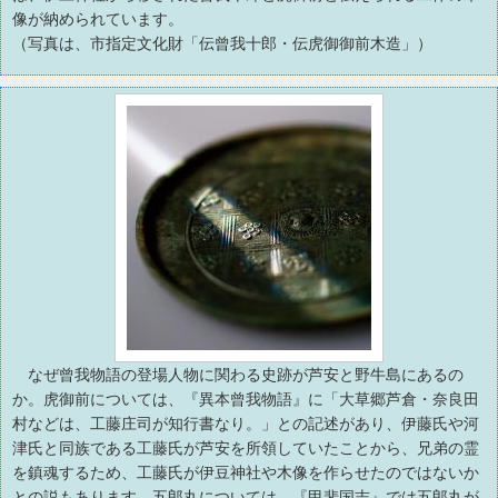
像が納められています。
（写真は、市指定文化財「伝曾我十郎・伝虎御御前木造」）
なぜ曾我物語の登場人物に関わる史跡が芦安と野牛島にあるの
か。虎御前については、『異本曾我物語』に「大草郷芦倉・奈良田
村などは、工藤庄司が知行書なり。」との記述があり、伊藤氏や河
津氏と同族である工藤氏が芦安を所領していたことから、兄弟の霊
を鎮魂するため、工藤氏が伊豆神社や木像を作らせたのではないか
との説もあります。五郎丸については、『甲斐国志』では五郎丸が