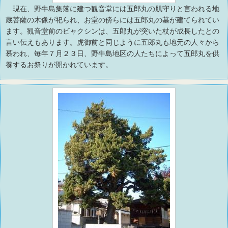
現在、野牛島集落に建つ観音堂には五郎丸の肌守りと言われる地
蔵菩薩の木像が祀られ、お堂の傍らには五郎丸の墓が建てられてい
ます。観音堂前のビャクシンは、五郎丸が突いた杖が成長したとの
言い伝えもあります。虎御前と同じように五郎丸も地元の人々から
慕われ、毎年７月２３日、野牛島地区の人たちによって五郎丸を供
養するお祭りが開かれています。