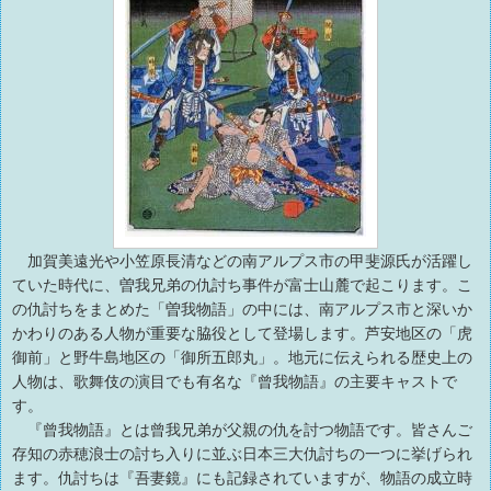
加賀美遠光や小笠原長清などの南アルプス市の甲斐源氏が活躍し
ていた時代に、曽我兄弟の仇討ち事件が富士山麓で起こります。こ
の仇討ちをまとめた「曽我物語」の中には、南アルプス市と深いか
かわりのある人物が重要な脇役として登場します。芦安地区の「虎
御前」と野牛島地区の「御所五郎丸」。地元に伝えられる歴史上の
人物は、歌舞伎の演目でも有名な『曾我物語』の主要キャストで
す。
『曾我物語』とは曾我兄弟が父親の仇を討つ物語です。皆さんご
存知の赤穂浪士の討ち入りに並ぶ日本三大仇討ちの一つに挙げられ
ます。仇討ちは『吾妻鏡』にも記録されていますが、物語の成立時