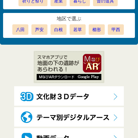
祈りと祭り
産業
暮らし
昔の道具
地区で選ぶ
八田
芦安
白根
若草
櫛形
甲西