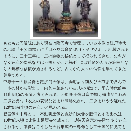
もともと円通院にあり現在は隆円寺で管理している本像は江戸時代
の地誌『甲斐国志』に「日不見観音(ひみずかんのん)」と記載される
ように、三十三年に一度の開帳の秘仏として祀られてきた。史料が
なく造立の次第などは不明だが、元禄4年には近隣の人々が施主とな
り大規模な修復が施されるなど、古くから人々の信仰を集めてきた
尊像である。
中尊十一面観音像と毘沙門天像は、両肘より前及び天衣まで含んで
一本の材から彫出し、内刳を施さない古式の構造で、平安時代前半
11世紀頃の所産と考えられる。不動明王像は肩で矧ぐ構造がこれら
二像と異なり衣文の表現などより簡略化され、二像よりやや遅れた
12世紀前半頃の造立かと思われる。
観音像を中尊とし、不動明王像と毘沙門天像を脇侍とする形式は、
10世紀末頃に比叡山延暦寺で成立し、以後天台宗の寺院で多く造立
されるが、本像はこうした天台形式の三尊像として全国的に見ても