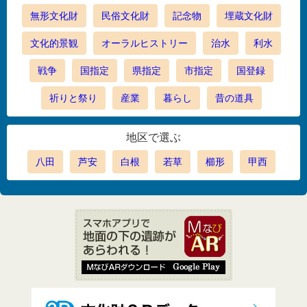
無形文化財
民俗文化財
記念物
埋蔵文化財
文化的景観
オーラルヒストリー
治水
利水
戦争
国指定
県指定
市指定
国登録
祈りと祭り
産業
暮らし
昔の道具
地区で選ぶ
八田
芦安
白根
若草
櫛形
甲西