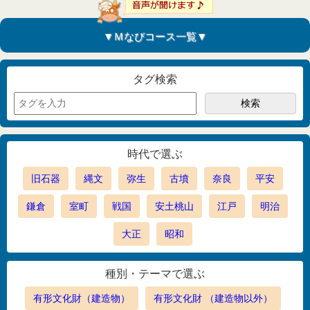
▼Ｍなびコース一覧▼
タグ検索
時代で選ぶ
旧石器
縄文
弥生
古墳
奈良
平安
鎌倉
室町
戦国
安土桃山
江戸
明治
大正
昭和
種別・テーマで選ぶ
有形文化財（建造物）
有形文化財 （建造物以外）