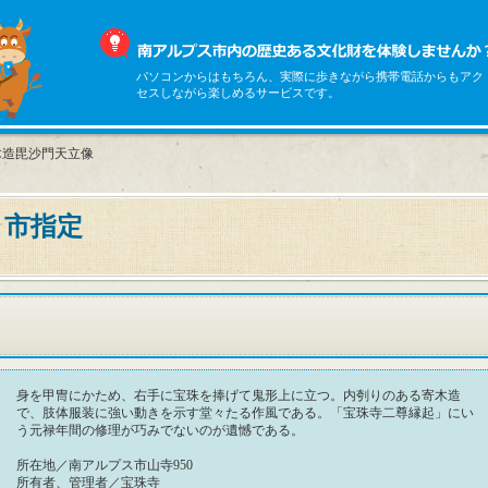
パソコンからはもちろん、実際に歩きながら携帯電話からもアク
セスしながら楽しめるサービスです。
木造毘沙門天立像
 市指定
身を甲冑にかため、右手に宝珠を捧げて鬼形上に立つ。内刳りのある寄木造
で、肢体服装に強い動きを示す堂々たる作風である。「宝珠寺二尊縁起」にい
う元禄年間の修理が巧みでないのが遺憾である。
所在地／南アルプス市山寺950
所有者、管理者／宝珠寺