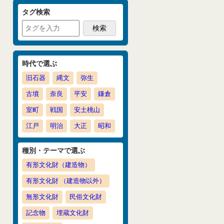
タグ検索
時代で選ぶ
旧石器
縄文
弥生
古墳
奈良
平安
鎌倉
室町
戦国
安土桃山
江戸
明治
大正
昭和
種別・テーマで選ぶ
有形文化財（建造物）
有形文化財 （建造物以外）
無形文化財
民俗文化財
記念物
埋蔵文化財