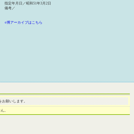
指定年月日／昭和51年3月2日
備考／
○博アーカイブはこちら
をお願いします。
せん。