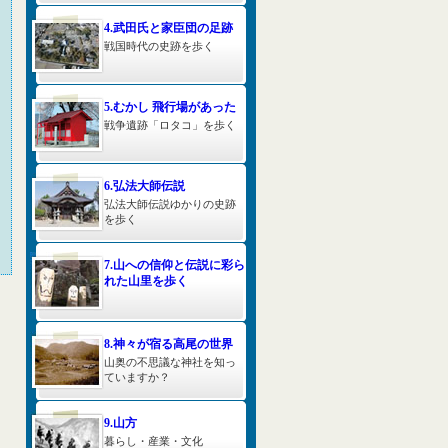
4.武田氏と家臣団の足跡
戦国時代の史跡を歩く
5.むかし 飛行場があった
戦争遺跡「ロタコ」を歩く
6.弘法大師伝説
弘法大師伝説ゆかりの史跡
を歩く
7.山への信仰と伝説に彩ら
れた山里を歩く
8.神々が宿る高尾の世界
山奥の不思議な神社を知っ
ていますか？
9.山方
暮らし・産業・文化