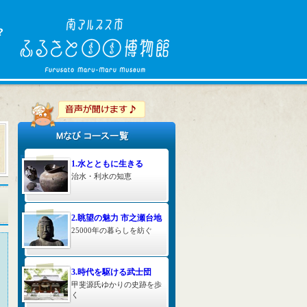
1.水とともに生きる
治水・利水の知恵
2.眺望の魅力 市之瀬台地
25000年の暮らしを紡ぐ
3.時代を駆ける武士団
甲斐源氏ゆかりの史跡を歩
く