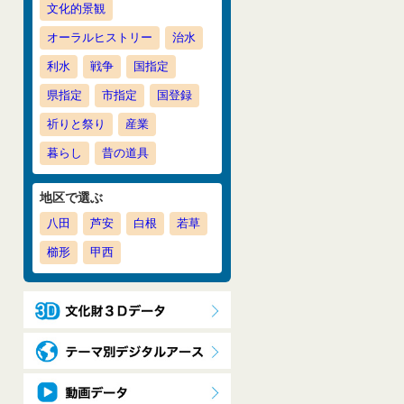
文化的景観
オーラルヒストリー
治水
利水
戦争
国指定
県指定
市指定
国登録
祈りと祭り
産業
暮らし
昔の道具
地区で選ぶ
八田
芦安
白根
若草
櫛形
甲西