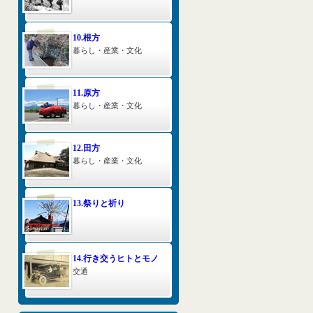
10.根方
暮らし・産業・文化
11.原方
暮らし・産業・文化
12.田方
暮らし・産業・文化
13.祭りと祈り
14.行き交うヒトとモノ
交通