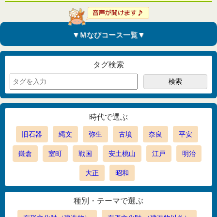
▼Ｍなびコース一覧▼
タグ検索
時代で選ぶ
旧石器
縄文
弥生
古墳
奈良
平安
鎌倉
室町
戦国
安土桃山
江戸
明治
大正
昭和
種別・テーマで選ぶ