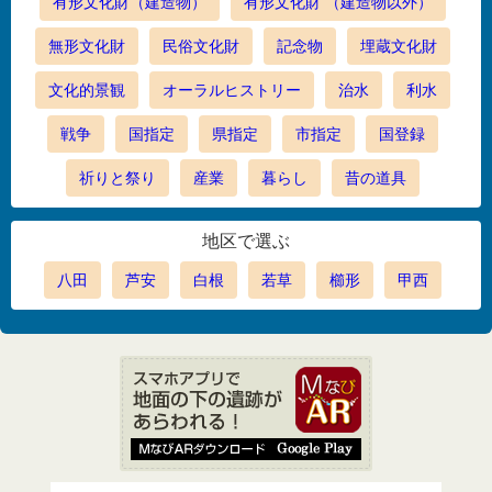
有形文化財（建造物）
有形文化財 （建造物以外）
無形文化財
民俗文化財
記念物
埋蔵文化財
文化的景観
オーラルヒストリー
治水
利水
戦争
国指定
県指定
市指定
国登録
祈りと祭り
産業
暮らし
昔の道具
地区で選ぶ
八田
芦安
白根
若草
櫛形
甲西