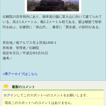
伝嗣院の旧寺領内にあり、御幸道の脇に富士山に向いて建てられて
いる。高さ1.6メートル、幅1.2メートル程である。髪は螺髪で智挙
印を結ぶ。右膝部に「寅山代」、像背に「寶永歳」の刻印がある。
所在地／南アルプス市上宮地1408-1
所有者、管理者／伝嗣院
指定年月日／平成元年5月31日
備考／
○博アーカイブはこちら
最新のコメント
ログイン
してこのスポットへのコメントをお願いします。
現在このスポットへのコメントはありません。