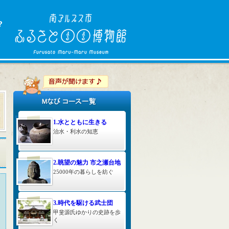
1.水とともに生きる
治水・利水の知恵
2.眺望の魅力 市之瀬台地
25000年の暮らしを紡ぐ
3.時代を駆ける武士団
甲斐源氏ゆかりの史跡を歩
く