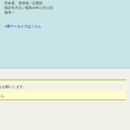
所有者、管理者／広誓院
指定年月日／昭和44年11月13日
備考／
○博アーカイブはこちら
をお願いします。
せん。