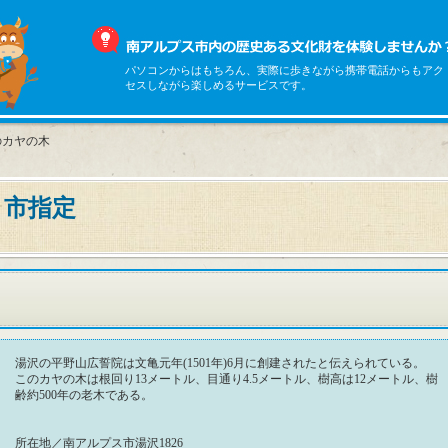
パソコンからはもちろん、実際に歩きながら携帯電話からもアク
セスしながら楽しめるサービスです。
のカヤの木
 市指定
湯沢の平野山広誓院は文亀元年(1501年)6月に創建されたと伝えられている。
このカヤの木は根回り13メートル、目通り4.5メートル、樹高は12メートル、樹
齢約500年の老木である。
所在地／南アルプス市湯沢1826