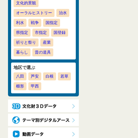
文化的景観
オーラルヒストリー
治水
利水
戦争
国指定
県指定
市指定
国登録
祈りと祭り
産業
暮らし
昔の道具
地区で選ぶ
八田
芦安
白根
若草
櫛形
甲西