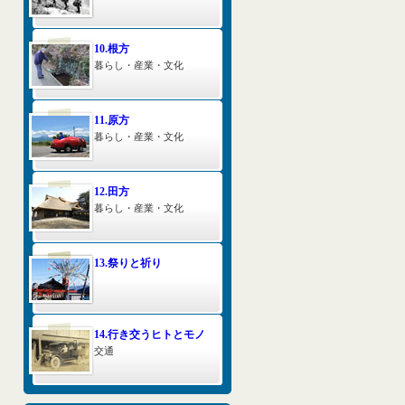
10.根方
暮らし・産業・文化
11.原方
暮らし・産業・文化
12.田方
暮らし・産業・文化
13.祭りと祈り
14.行き交うヒトとモノ
交通