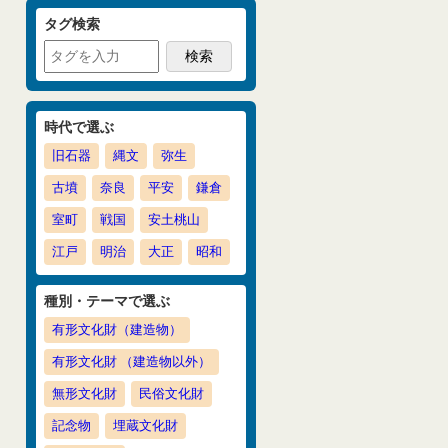
タグ検索
時代で選ぶ
旧石器
縄文
弥生
古墳
奈良
平安
鎌倉
室町
戦国
安土桃山
江戸
明治
大正
昭和
種別・テーマで選ぶ
有形文化財（建造物）
有形文化財 （建造物以外）
無形文化財
民俗文化財
記念物
埋蔵文化財