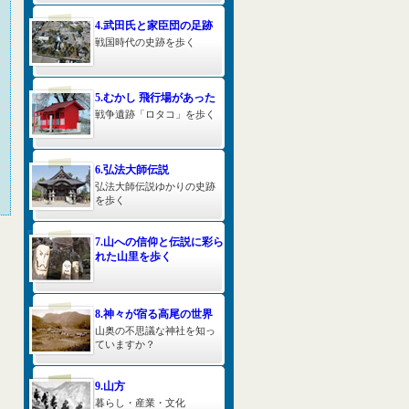
4.武田氏と家臣団の足跡
戦国時代の史跡を歩く
5.むかし 飛行場があった
戦争遺跡「ロタコ」を歩く
6.弘法大師伝説
弘法大師伝説ゆかりの史跡
を歩く
7.山への信仰と伝説に彩ら
れた山里を歩く
8.神々が宿る高尾の世界
山奥の不思議な神社を知っ
ていますか？
9.山方
暮らし・産業・文化