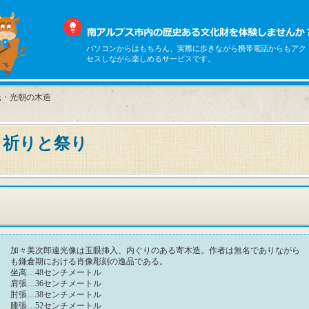
パソコンからはもちろん、実際に歩きながら携帯電話からもアク
セスしながら楽しめるサービスです。
光・光朝の木造
 祈りと祭り
加々美次郎遠光像は玉眼挿入、内ぐりのある寄木造。作者は無名でありながら
も鎌倉期における肖像彫刻の逸品である。
坐高…48センチメートル
肩張…36センチメートル
肘張…38センチメートル
膝張…52センチメートル