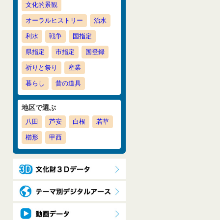
文化的景観
オーラルヒストリー
治水
利水
戦争
国指定
県指定
市指定
国登録
祈りと祭り
産業
暮らし
昔の道具
地区で選ぶ
八田
芦安
白根
若草
櫛形
甲西