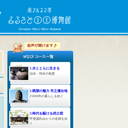
1.水とともに生きる
治水・利水の知恵
2.眺望の魅力 市之瀬台地
25000年の暮らしを紡ぐ
3.時代を駆ける武士団
甲斐源氏ゆかりの史跡を歩
く