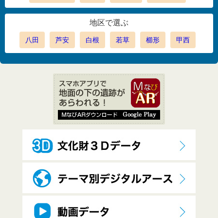
地区で選ぶ
八田
芦安
白根
若草
櫛形
甲西