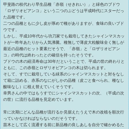
甲斐路の枝代わり早生品種「赤嶺（せきれい）」と緑色のブドウ
「ロザリオビアンコ」という二つのぶどうは平成時代にスターだっ
た品種です。
二つの品種ともに少し皮が厚めで種がありますが、食味の良いブド
ウです。
しかし、平成10年代から功刀家でも栽培してきたシャインマスカッ
トが一昨年あたりから人気沸騰。種無しで薄皮大粒酸味全く無しが
最近の品種のヒット要素だそうで、「赤嶺」と「ロザリオビアン
コ」の時代は終わったとの確信を持ったそうです。
ブドウの木の経済寿命は30年だということで、平成の世の終わりと
ともに、この赤嶺とロザリオビアンコの木は切られます。
そして、すでに栽培している緑系のシャインマスカットと対をなし
て箱に詰める、赤系のなにがしかの品種（皮ごと食べられ、種なし
酸味なし）に植え替えていくそうです。
幸男さんの中ではもうすでにシャインマスカットの次、（平成の次
の世）に流行る品種を見定めています。
常に次期にどんな品種が流行るか見据えたうえで木の改植を順次行
っていかなければならないのだそうです。
苗木として広く流通する前に新品種の良しあしを自分で確かめるた