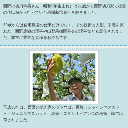
西野の功刀幸男さん（昭和3年生まれ）は21歳から西野功刀家で祖父
の代以前から行っていた果樹栽培を引き継ぎました。
39歳からは自宅農園の仕事だけでなく、その技術と人望、手腕を買
われ、西野農協の理事や山梨果樹園芸会の理事なども歴任されまし
た。非常に豊富な見識をお持ちです。
平成30年は、西野の功刀家のブドウは、巨峰→シャインマスカッ
ト・ジュエルマスカット→赤嶺・ロザリオビアンコの種類、順で出
荷されました。