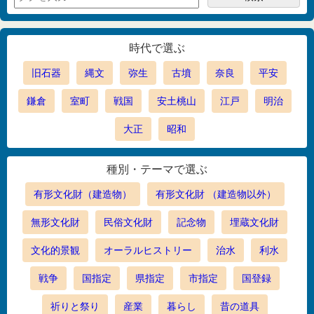
時代で選ぶ
旧石器
縄文
弥生
古墳
奈良
平安
鎌倉
室町
戦国
安土桃山
江戸
明治
大正
昭和
種別・テーマで選ぶ
有形文化財（建造物）
有形文化財 （建造物以外）
無形文化財
民俗文化財
記念物
埋蔵文化財
文化的景観
オーラルヒストリー
治水
利水
戦争
国指定
県指定
市指定
国登録
祈りと祭り
産業
暮らし
昔の道具